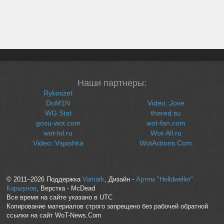
Наши партнеры:
Rykoszet
DoM1N
Video::Jove
WG Stat
thered.su
gosu-wot.com
wot-fan.com
wot-lol.ru
Wot-All.ru
Video::Vspishka
WotActions.Com
© 2011–2026 Поддержка
Vamark
, Дизайн -
Артем "Helldweller"
Коршунов
, Верстка - McDead
Все время на сайте указано в UTC
Копирование материалов строго запрещено без рабочей обратной
ссылки на сайт WoT-News.Com