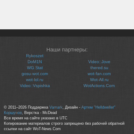
Наши партнеры:
Rykoszet
DoM1N
Video::Jove
WG Stat
thered.su
gosu-wot.com
wot-fan.com
wot-lol.ru
Wot-All.ru
Video::Vspishka
WotActions.Com
© 2011–2026 Поддержка
Vamark
, Дизайн -
Артем "Helldweller"
Коршунов
, Верстка - McDead
Все время на сайте указано в UTC
Копирование материалов строго запрещено без рабочей обратной
ссылки на сайт WoT-News.Com