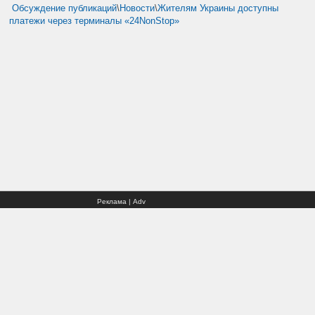
Обсуждение публикаций
\
Новости
\
Жителям Украины доступны
платежи через терминалы «24NonStop»
Реклама | Adv