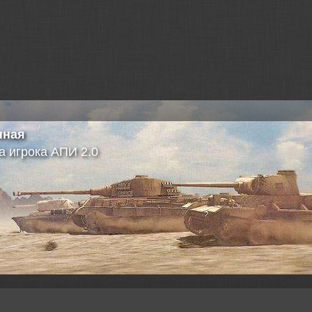
нная
а игрока АПИ 2.0