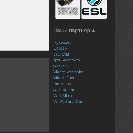
Наши партнеры:
Rykoszet
DoM1N
WG Stat
gosu-wot.com
wot-lol.ru
Video::Vspishka
Video::Jove
thered.su
wot-fan.com
Wot-All.ru
WotActions.Com