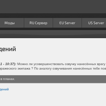
Моды
RU Сервер
EU Server
US Server
дений
 - 10:37):
Можно ли усовершенствовать озвучку нанесённых врагу 
 вражеского экипажа ? По аналогу озвучивания нанесённых тебе по
в планах.
дений