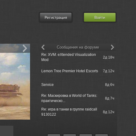
Регистрация
Войти
Сообщения на форуме
Re: XVM: eXtended Visualization
2д 18ч
Re: Возро
Mod
Re: Клан [
Lemon Tree Premier Hotel Escorts
7д 12ч
потрібні и
Service
8д 6ч
Service Pro
Re: Маскировка в World of Tanks:
Re: Недав
8д 7ч
практическо...
принимает 
Re: игра в танки в группе raidcall
Re: Набор 
8д 12ч
9130122
и т.д