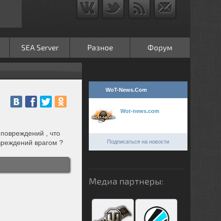
SEA Server
Разное
Форум
WoT-News.Com
Wot-news.com
повреждений , что
Подписаться на новости
вреждений врагом ?
Медиа партнеры: