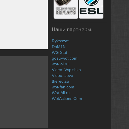
Наши партнеры:
Rykoszet
DoM1N
WG Stat
gosu-wot.com
wot-lol.ru
Video::Vspishka
Video::Jove
thered.su
wot-fan.com
Wot-All.ru
WotActions.Com