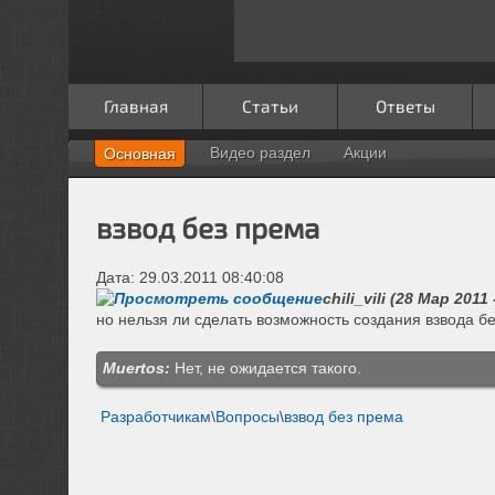
Главная
Статьи
Ответы
Видео раздел
Акции
Основная
взвод без према
Дата: 29.03.2011 08:40:08
chili_vili (28 Мар 2011 
но нельзя ли сделать возможность создания взвода бе
Muertos:
Нет, не ожидается такого.
Разработчикам
\
Вопросы
\
взвод без према