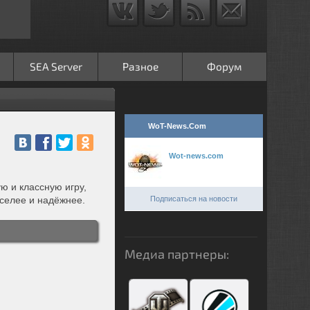
SEA Server
Разное
Форум
WoT-News.Com
Wot-news.com
ю и классную игру,
Подписаться на новости
еселее и надёжнее.
Медиа партнеры: