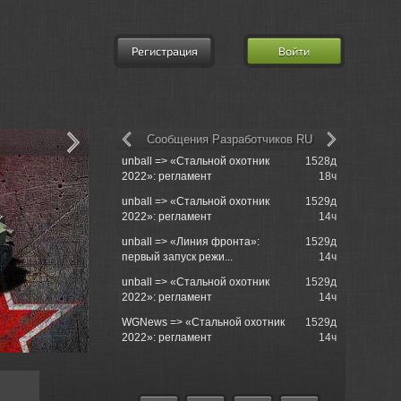
Регистрация
Войти
Сообщения Разработчиков RU
unball => «Стальной охотник
1528д
churchill50
2022»: регламент
18ч
tank just s..
unball => «Стальной охотник
1529д
churchill5
2022»: регламент
14ч
when ?
unball => «Линия фронта»:
1529д
churchill50
первый запуск режи...
14ч
tank just s..
unball => «Стальной охотник
1529д
churchill5
2022»: регламент
14ч
unnormally 
WGNews => «Стальной охотник
1529д
Einzelgan
2022»: регламент
14ч