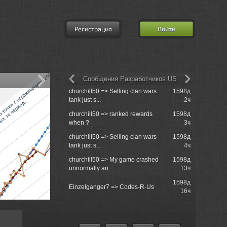
Регистрация
Войти
Сообщения Разработчиков US
churchill50 => Selling clan wars
1598д
Re: Возро
tank just s...
2ч
churchill50 => ranked rewards
1598д
Re: Клан [
when ?
3ч
потрібні и
churchill50 => Selling clan wars
1598д
Service Pro
tank just s...
4ч
churchill50 => My game crashed
1598д
Re: Недав
unnormally an...
13ч
принимает 
1598д
Re: Набор 
Einzelganger7 => Codes-R-Us
16ч
и т.д