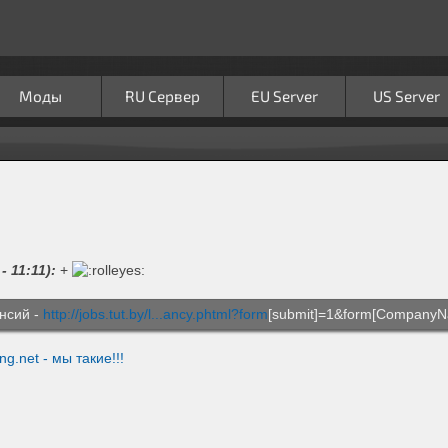
Моды
RU Сервер
EU Server
US Server
 11:11):
+
ансий -
http://jobs.tut.by/l...ancy.phtml?form
[submit]=1&form[CompanyN
g.net - мы такие!!!