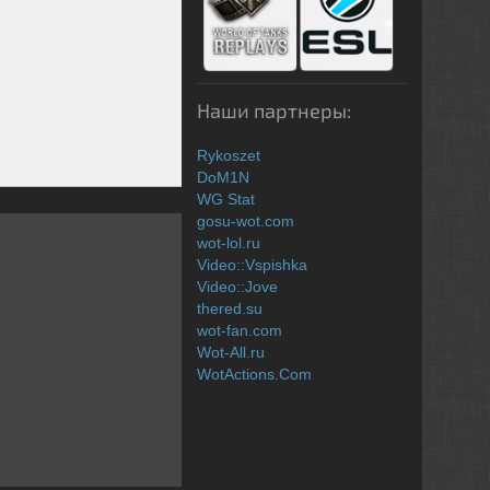
Наши партнеры:
Rykoszet
DoM1N
WG Stat
gosu-wot.com
wot-lol.ru
Video::Vspishka
Video::Jove
thered.su
wot-fan.com
Wot-All.ru
WotActions.Com