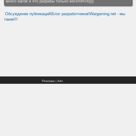
много багов и что разрабы только веселятся))))
Обсуждение публикаций
\
Блог разработчиков
\
Wargaming.net - мы
такие!!!
Реклама | Adv