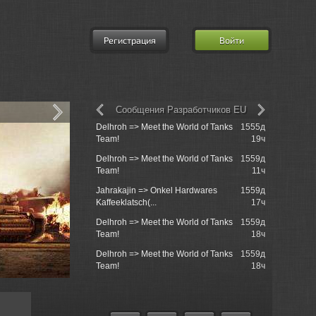
Регистрация
Войти
Сообщения Разработчиков EU
Delhroh => Meet the World of Tanks
1555д
Re: XVM: e
Team!
19ч
Mod
Delhroh => Meet the World of Tanks
1559д
Lemon Tree
Team!
11ч
Jahrakajin => Onkel Hardwares
1559д
Service
Kaffeeklatsch(...
17ч
Delhroh => Meet the World of Tanks
1559д
Re: Маскир
Team!
18ч
практическ
Delhroh => Meet the World of Tanks
1559д
Re: игра в 
Team!
18ч
9130122