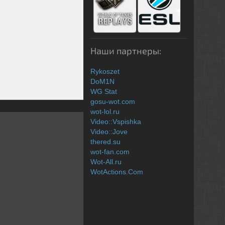
Наши партнеры:
Rykoszet
DoM1N
WG Stat
gosu-wot.com
wot-lol.ru
Video::Vspishka
Video::Jove
thered.su
wot-fan.com
Wot-All.ru
WotActions.Com