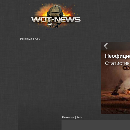
Реклама | Adv
Неофици
Статистик
Реклама | Adv