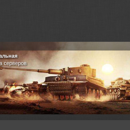
альная
а серверов