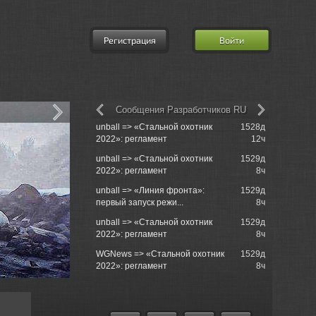
Регистрация
Войти
Сообщения Разработчиков RU
unball => «Стальной охотник
1528д
churchill50
2022»: регламент
12ч
tank just s..
unball => «Стальной охотник
1529д
churchill5
2022»: регламент
8ч
when ?
unball => «Линия фронта»:
1529д
churchill50
первый запуск режи...
8ч
tank just s..
unball => «Стальной охотник
1529д
churchill5
2022»: регламент
8ч
unnormally 
WGNews => «Стальной охотник
1529д
Einzelgan
2022»: регламент
8ч