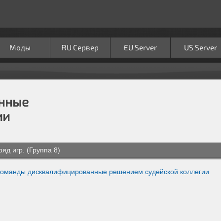
Моды
RU Сервер
EU Server
US Server
нные
ии
яд игр. (Группа 8)
оманды дисквалифицированные решением судейской коллегии