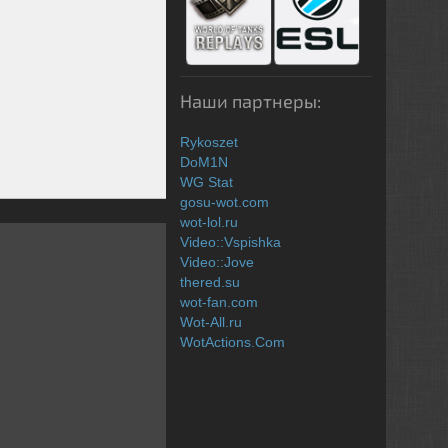
Наши партнеры:
Rykoszet
DoM1N
WG Stat
gosu-wot.com
wot-lol.ru
Video::Vspishka
Video::Jove
thered.su
wot-fan.com
Wot-All.ru
WotActions.Com