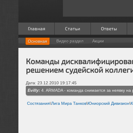
Главная
Статьи
Ответы
Видео раздел
Акции
Основная
Команды дисквалифицирова
решением судейской коллег
Дата: 23.12.2010 19:17:45
Evilly:
4. ARMADA - команда снимается за неявку на р
Состязания
\
Лига Мира Танков
\
Юниорский Дивизион
\
К