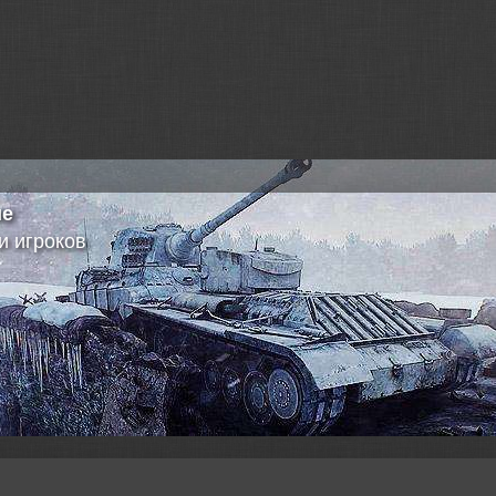
ие
и игроков