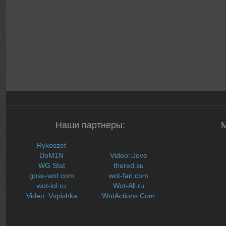
Наши партнеры:
Rykoszet
DoM1N
Video::Jove
WG Stat
thered.su
gosu-wot.com
wot-fan.com
wot-lol.ru
Wot-All.ru
Video::Vspishka
WotActions.Com