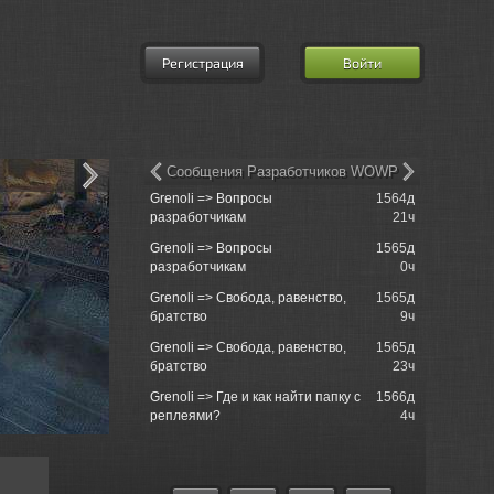
Регистрация
Войти
Сообщения Разработчиков WOWP
Grenoli => Вопросы
1564д
MatroseFuc
разработчикам
21ч
Grenoli => Вопросы
1565д
Morinit_Ma
разработчикам
0ч
Sackville
Grenoli => Свобода, равенство,
1565д
700s000 =
братство
9ч
Sackville
Grenoli => Свобода, равенство,
1565д
Rushcore 
братство
23ч
операциям
Grenoli => Где и как найти папку с
1566д
Rushcore 
реплеями?
4ч
операциям