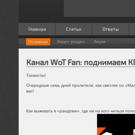
Главная
Статьи
Ответы
Видео раздел
Акции
Основная
Канал WoT Fan: поднимаем К
Танкисты!
Очередные семь дней пролетели, как светляк по «Мал
вас!
Как выживать в «рандоме», где ни на кого нельзя пол