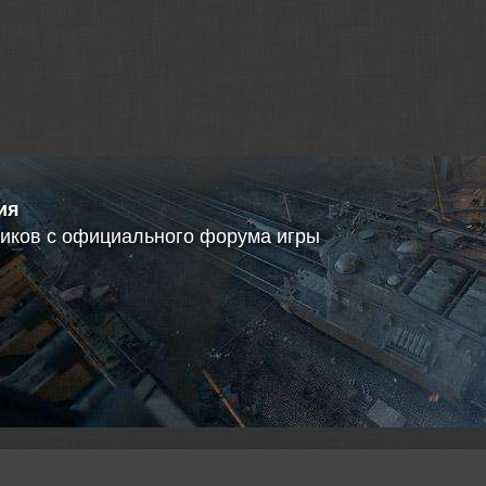
а клана