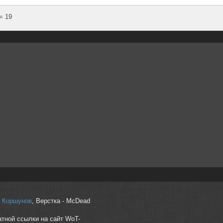
= 19
r" Коршунов
, Верстка - McDead
атной ссылки на сайт WoT-