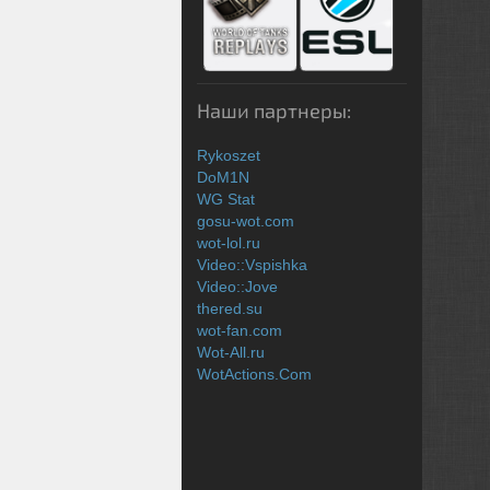
Наши партнеры:
Rykoszet
DoM1N
WG Stat
gosu-wot.com
wot-lol.ru
Video::Vspishka
Video::Jove
thered.su
wot-fan.com
Wot-All.ru
WotActions.Com