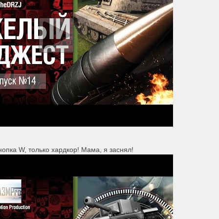
опка W, только хардкор! Мама, я заснял!