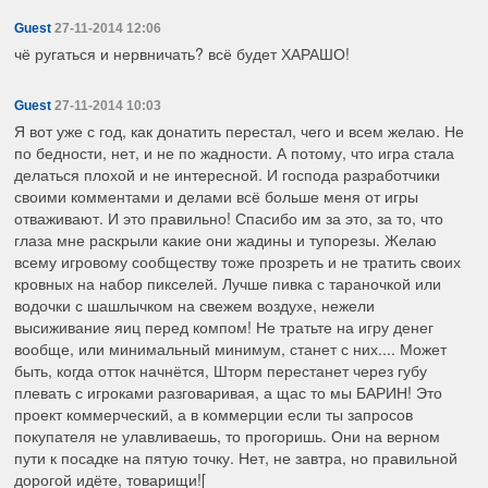
Guest
27-11-2014 12:06
чё ругаться и нервничать? всё будет ХАРАШО!
Guest
27-11-2014 10:03
Я вот уже с год, как донатить перестал, чего и всем желаю. Не
по бедности, нет, и не по жадности. А потому, что игра стала
делаться плохой и не интересной. И господа разработчики
своими комментами и делами всё больше меня от игры
отваживают. И это правильно! Спасибо им за это, за то, что
глаза мне раскрыли какие они жадины и тупорезы. Желаю
всему игровому сообществу тоже прозреть и не тратить своих
кровных на набор пикселей. Лучше пивка с тараночкой или
водочки с шашлычком на свежем воздухе, нежели
высиживание яиц перед компом! Не тратьте на игру денег
вообще, или минимальный минимум, станет с них.... Может
быть, когда отток начнётся, Шторм перестанет через губу
плевать с игроками разговаривая, а щас то мы БАРИН! Это
проект коммерческий, а в коммерции если ты запросов
покупателя не улавливаешь, то прогоришь. Они на верном
пути к посадке на пятую точку. Нет, не завтра, но правильной
дорогой идёте, товарищи![