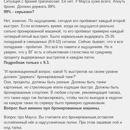
Ситуация с броней трагическая. Её нет. У Мауса хуже всего. Апнуть
броню. Должен держать 99%.
99% - серьезно?
Нет, конечно. По ощущениям, сегодня его пробивает каждый второй
выстрел. Если вспомнить время, когда он ощущался реально
сильно бронированной машиной, то его пробивал примерно каждый
четверый-пятый выстрел. Было нормальным выдержать 25-35
попаданий в смешанных (8-9-10) сетапах. Сейчас бывает, что и все
попадания - пробития. Это всё по памяти и ощущениям. Но я
уверен, что у ВГ есть и объективная статистика по среднему
проценту выдержанных выстрелов в каждом патче.
Подробная только с 9.3.
“И провокационный вопрос: какой % выстрелов на своем уровне
должен "держать" бронированный танк?”
Они, проценты, должны быть разные. Должны быть танки
картонные, но стреляющие и/или ездящие быстро. Должны быть
бронированные слоупоки. В любом случае, рекомендация такова,
что танки надо так балансировать, чтобы число выездов в неделю
на каждом танке по серверу было примерно одинаковым.
Вопрос был именно про бронированные машины.
Вопрос про Мауса. Вы считаете его бронированным,оставляя
ослабленный нбл и надгусеничные полки. При этом зашивая лоб и
нлд тапка.