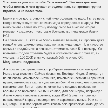
Эта тема не для того чтобы "все понять". Эта тема для того
чтобы понять о чем думает определенная, конкретная группа
игроков. И не более того.
Брони в игре достаточно и с ней ничего делать не надо. Нытье из-за
голды присутствует только из-за мода определения снаряда. Не
было бы его - вайна по этому поводу было бы в несколько раз
меньше. Раздражают некоторые бронелисты, типа крыши башни
ИС4.
На советских СТшках я не боюсь вылезти башней, т.к. пробить даже
голдой очень сложно (ведь надо попасть куда надо). Но в качестве
борьбы с голдой можно повысить стоимость раз в 5, к примеру. Со
временем голдой стрелять будут в исключительных случаях, т.к.
улетать на 100-200К в минус каждый бой не очень ОК.
Мод, кстати, подрежем.
А я просто пространно поною про "траву зеленее и солнце ярче".
Нытье мод включен. Сейчас брони нет. Вообще. Нигде. И голда тут
не виновата. Изменилась механика, изменились величины пробития
пушек, изменились карты и дистанции боя. Я не знаю, что повлияло
максимально. Вот интересно, какое было среднее пробитие по
больнице во времена 07х/08х и сейчас, для восьмерок, например?
А мне хочется вернуть времена, когда ИС-4 (9 левл) в топе мог
встать кормой к врагу посреди поля и заработать ничью. Или хотя
бы, когда Е100 мог бортом оттанковать всю вражескую команду без