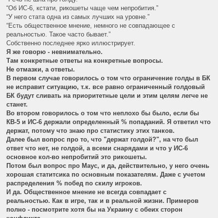
“Об ИС-6, кстати, рикошеты чаще чем непробития.”
“У него стата одна из самых лучших на уровне.”
“Есть общественное мнение, немного не совпадающее с
реальностью. Такое часто бывает.”
Собственно последнее ярко иллюстрирует.
Я же говорю - невнимательно.
Там конкретные ответы на конкретные вопросы.
Не отмазки, а ответы.
В первом случае говорилось о том что ограничение голды в БК
не исправит ситуацию, т.к. все равно ограниченный голдовый
БК будут сливать на приоритетные цели и этим целям легче не
станет.
Во втором говорилось о том что неплохо бы было, если бы
КВ-5 и ИС-6 держали определенный % попаданий. Я ответил что
держат, потому что знаю про статистику этих танков.
Далее был вопрос про то, что "держат голдой?", на что был
ответ что нет, не голдой, а всеми снарядами и что у ИС-6
основное кол-во непробитий это рикошеты.
Потом был вопрос про Маус, и да, действительно, у него очень
хорошая статитсика по основным показателям. Даже с учетом
распределения % побед по скилу игроков.
И да. Общественное мнение не всегда совпадает с
реальностью. Как в игре, так и в реальной жизни. Примеров
полно - посмотрите хотя бы на Украину с обеих сторон