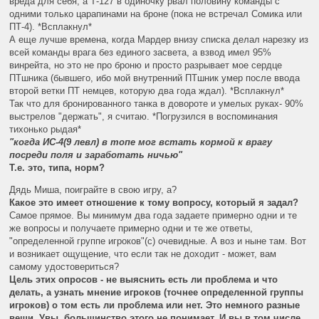
вреда для себя, а Т-127 в одиночку рвал половину команды с
одними только царапинами на броне (пока не встречал Сомика или
ПТ-4). *Всплакнул*
А еще лучше времена, когда Мардер внизу списка делал нарезку из
всей команды врага без единого засвета, а взвод имел 95%
винрейта, но это не про броню и просто разрывает мое сердце
ПТшника (бывшего, ибо мой внутренний ПТшник умер после ввода
второй ветки ПТ немцев, которую два года ждал). *Всплакнул*
Так что для бронированного танка в довороте и умелых руках- 90%
выстрелов "держать", я считаю. *Погрузился в воспоминания
тихонько рыдая*
"когда ИС-4(9 левл) в топе мог встать кормой к врагу
посреди поля и заработать ничью"
Т.е. это, типа, норм?
Дядь Миша, поиграйте в свою игру, а?
Какое это имеет отношение к тому вопросу, который я задал?
Самое прямое. Вы минимум два года задаете примерно одни и те
же вопросы и получаете примерно одни и те же ответы,
"определенной группе игроков"(с) очевидные. А воз и ныне там. Вот
и возникает ощущение, что если так не доходит - может, вам
самому удостовериться?
Цель этих опросов - не выяснить есть ли проблема и что
делать, а узнать мнение игроков (точнее определенной группы
игроков) о том есть ли проблема или нет. Это немного разные
вещи. Увы, большинство этого не понимает. И вы в том числе