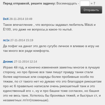
Перед отправкой, решите задачку:
Восемнадцать -
= 7
DeX
28-11-2014 10:49
Такое впечатление , что вопросы задавал любитель Maus и
E100, это даже не вопросы,а какое-то нытьё.
пс1х
27-11-2014 15:19
Да пофиг на данат это дело сугубо личное я вливаю в игру не
так много все ради комфорта.
Деонис
27-11-2014 12:14
Играю 4й год, и конечно изменения заметны многое в лучшую
сторону, но про броню все таки пишут правду танки стали
более картонные или снаряды более пробивные особо по
тяжам, по ст такого нет но думаю что это благодаря рикошетам
про ис 6 правильно написали очень рикошетный танк и это
единственный его +, ну и про башни тоже согласен, но башня
это не весь танк. Хотелось бы бронявых тяжей, и быстрых ст, и
незаметных лт/пт(поменьше).