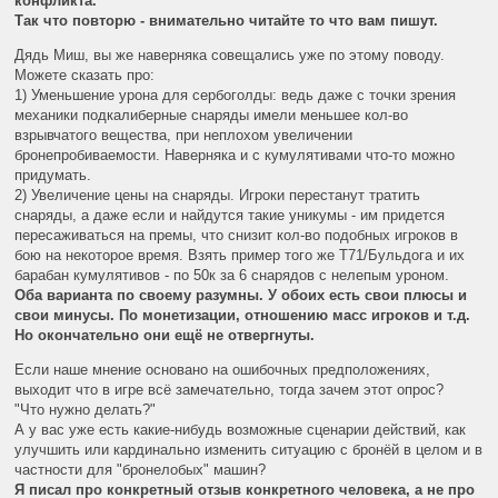
конфликта.
Так что повторю - внимательно читайте то что вам пишут.
Дядь Миш, вы же наверняка совещались уже по этому поводу.
Можете сказать про:
1) Уменьшение урона для сербоголды: ведь даже с точки зрения
механики подкалиберные снаряды имели меньшее кол-во
взрывчатого вещества, при неплохом увеличении
бронепробиваемости. Наверняка и с кумулятивами что-то можно
придумать.
2) Увеличение цены на снаряды. Игроки перестанут тратить
снаряды, а даже если и найдутся такие уникумы - им придется
пересаживаться на премы, что снизит кол-во подобных игроков в
бою на некоторое время. Взять пример того же Т71/Бульдога и их
барабан кумулятивов - по 50к за 6 снарядов с нелепым уроном.
Оба варианта по своему разумны. У обоих есть свои плюсы и
свои минусы. По монетизации, отношению масс игроков и т.д.
Но окончательно они ещё не отвергнуты.
Если наше мнение основано на ошибочных предположениях,
выходит что в игре всё замечательно, тогда зачем этот опрос?
"Что нужно делать?"
А у вас уже есть какие-нибудь возможные сценарии действий, как
улучшить или кардинально изменить ситуацию с бронёй в целом и в
частности для "бронелобых" машин?
Я писал про конкретный отзыв конкретного человека, а не про