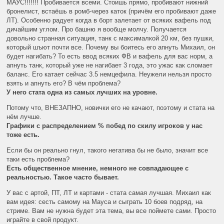
МАУС!!!!!!! Пробивается всеми. Стоишь прямо, пробивают нижний
бронелист, встаёшь в ромб-через каток (причём его пробивают даже
ЛТ). Особенно радует когда в борт залетает от всяких вафель под
дичайшим углом. Про башню я вообще молчу. Получается
довольно странная ситуация, танк с максималкой 20 км, без пушки,
который шъют почти все. Почему вы боитесь его апнуть Михаил, он
будет нагибать? То есть ввод всяких ФВ и вафель для вас норм, а
апнуть танк, который уже не нагибает 3 года, это ужас как сломает
баланс. Его катает сейчас 3.5 немцефила. Неужели нельзя просто
взять и апнуть его? В чём проблема?
У него стата одна из самых лучших на уровне.
Потому что, ВНЕЗАПНО, новички его не качают, поэтому и стата на
нём лучше.
Графики с распределением % побед по скилу игроков у нас
тоже есть.
Если бы он реально гнул, такого негатива бы не было, значит все
таки есть проблема?
Есть общественное мнение, немного не совпадающее с
реальностью. Такое часто бывает.
У вас с артой, ПТ, ЛТ и картами - стата самая лучшая. Михаил как
вам идея: сесть самому на Мауса и сыграть 10 боев подряд, на
стриме. Вам не нужна будет эта тема, вы все поймете сами. Просто
играйте в свой продукт.