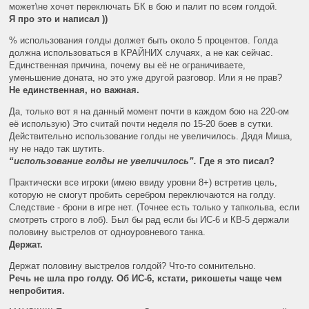
может\не хочет переключать БК в бою и палит по всем голдой.
Я про это и написал ))
% использования голды должет быть около 5 процентов. Голда
должна использоваться в КРАЙНИХ случаях, а не как сейчас.
Единственная причина, почему вы её не ограничиваете,
уменьшение доната, но это уже другой разговор. Или я не прав?
Не единственная, но важная.
Да, только вот я на данный момент почти в каждом бою на 220-ом
её использую) Это считай почти неделя по 15-20 боев в сутки.
Действительно использование голды не увеличилось. Дядя Миша,
ну не надо так шутить.
“использование голды не увеличилось”.
Где я это писал?
Практически все игроки (имею ввиду уровни 8+) встретив цель,
которую не смогут пробить серебром переключаются на голду.
Следствие - брони в игре нет. (Точнее есть только у тапкольва, если
смотреть строго в лоб). Был бы рад если бы ИС-6 и КВ-5 держали
половину выстрелов от одноуровневого танка.
Держат.
Держат половину выстрелов голдой? Что-то сомнительно.
Речь не шла про голду. Об ИС-6, кстати, рикошеты чаще чем
непробития.