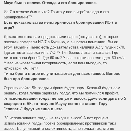
Маус был в железе. Отсюда и его бронирование.
Ис-7 в железе был и что? То что у вас в игре"отсюда и его
бронирование"?
Есть доказательства неисторичности бронирования ИС-7 в
игре?
Доказательства вам предоставили парни (энтузиасты), которые
поехали померяли ИС-7 в Кубинку, а вы потом поменяли. Вы об
этом забыли? Ныне: есть доказательства наличия АЗ у пушки с-70.
Где автомат заряжания в ИС-7? Тип брони: литая и катаная. Где
лито-катаная броня?! Где 60 км? У вас с горки оно еле едет 60 км/ч.
У вас избирательная историчность, если вам выгодно, то
нИистаричнА. Нет?
Типы брони в игре не учитываются для всех танков. Вопрос
был про бронирование.
Ограничивайте БК голды и броня будет норм. Каждый будет сам
решать, когда лучше заряжать голду, что бы получился профит.
% использования голды не так уж и высок. Даже если дать по 5
снарядов в БК, то тому же Маусу легче не станет. Году
"сливать" будут именно в него.
“% использования голды не так уж и высок” А вот процент
использования голды против бронированных противников таки
вырос. Вы учитывайте селективность, а не только тех, кто не