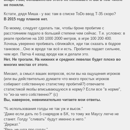
не поняли.
Кстати, дядя Миша - у вас там в списке ToDo ввод Т-35 скоро?
В 2015 году планов нет.
По моему, следует сделать так, чтобы броне пробитие с
расстоянием падало в большей степени чем сейчас. Т.е. условно: в
реале пробитие на 100 1000 2000 метров, в игре 100 200 400.
Хочешь уверенно пробивать сближайся, иди так сказать в бодрое
танковое…Оно ж вроде так всё и есть. Пробитие падает сильнее,
чем ирл. Патча 4 назад вроде как и делали это.
Нет. Не трогали. На нижних и средних левелах будет плохо во
многих местах от этого.
Михаил, а смысл ваших вопросов, если вы на ощущения игроков
(или вы действительно думаете что много простых игроков
собирают собственную статистику пробитий?) отвечаете
статистикой якобы вписывающуюся в норму? Если все "в норме",
то "из-за чего собственно?" (с)
Вы, наверное, невнимательно читаете мои ответы.
“% использования голды не так уж и высок.”
“Даже если дать по 5 снарядов в БК, то тому же Маусу легче не
станет. Голду "сливать" будут именно в него.”
“Держат.”
“Речь не шла про голду.”