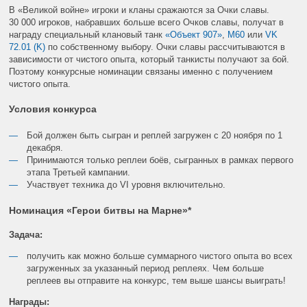
В «Великой войне» игроки и кланы сражаются за Очки славы.
30 000 игроков, набравших больше всего Очков славы, получат в
награду специальный клановый танк
«Объект 907»
,
M60
или
VK
72.01 (K)
по собственному выбору. Очки славы рассчитываются в
зависимости от чистого опыта, который танкисты получают за бой.
Поэтому конкурсные номинации связаны именно с получением
чистого опыта.
Условия конкурса
Бой должен быть сыгран и реплей загружен с 20 ноября по 1
декабря.
Принимаются только реплеи боёв, сыгранных в рамках первого
этапа Третьей кампании.
Участвует техника до VI уровня включительно.
Номинация «Герои битвы на Марне»*
Задача:
получить как можно больше суммарного чистого опыта во всех
загруженных за указанный период реплеях. Чем больше
реплеев вы отправите на конкурс, тем выше шансы выиграть!
Награды: