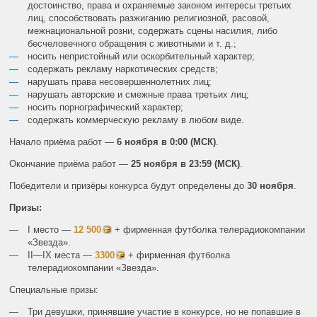
достоинство, права и охраняемые законом интересы третьих
лиц, способствовать разжиганию религиозной, расовой,
межнациональной розни, содержать сцены насилия, либо
бесчеловечного обращения с животными и т. д.;
носить непристойный или оскорбительный характер;
содержать рекламу наркотических средств;
нарушать права несовершеннолетних лиц;
нарушать авторские и смежные права третьих лиц;
носить порнографический характер;
содержать коммерческую рекламу в любом виде.
Начало приёма работ —
6 ноября в 0:00 (МСК)
.
Окончание приёма работ —
25 ноября в 23:59 (МСК)
.
Победители и призёры конкурса будут определены до
30 ноября
.
Призы:
I место —
12 500
+ фирменная футболка телерадиокомпании
«Звезда».
II—IX места —
3300
+ фирменная футболка
телерадиокомпании «Звезда».
Специальные призы:
Три девушки, принявшие участие в конкурсе, но не попавшие в