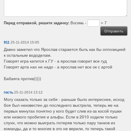
Перед отправкой, решите задачку:
Восемь -
= 7
911
25-11-2014 15:05
Давно заметил что Ярослав старается быть как бы оппозицией
к остальным вододелам.
Говорят игра катится к ГУ - а ярослав говорит все гуд
Говорят арта нах не надо - а ярослав нет все ок с артой
Бабаяга против)))))
гость
25-11-2014 13:12
Могу сказать только за себя - раньше было интереснее, исход
боя был неизвестен до последнего выстрела, теперь же на
первых минутах понятно у кого будет слив из-за косой пушки
или низкого пробития и альфы. Если в 2010 ходили только
слухи, что можно выиграть потеряв только пару танков из
команды, да и то многие в это не верили, то теперь такой