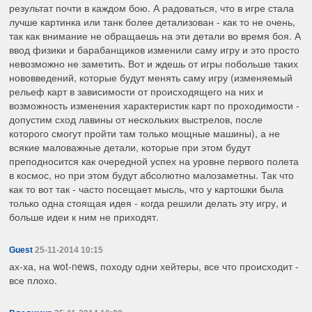
результат почти в каждом бою. А радоваться, что в игре стала
лучше картинка или танк более детализован - как то не очень,
так как внимание не обращаешь на эти детали во время боя. А
ввод физики и барабанщиков изменили саму игру и это просто
невозможно не заметить. Вот и ждешь от игры побольше таких
нововведений, которые будут менять саму игру (изменяемый
рельеф карт в зависимости от происходящего на них и
возможность изменения характеристик карт по проходимости -
допустим сход лавины от нескольких выстрелов, после
которого смогут пройти там только мощные машины), а не
всякие маловажные детали, которые при этом будут
преподносится как очередной успех на уровне первого полета
в космос, но при этом будут абсолютно малозаметны. Так что
как то вот так - часто посещает мысль, что у картошки была
только одна стоящая идея - когда решили делать эту игру, и
больше идеи к ним не приходят.
Guest
25-11-2014 10:15
ах-ха, на wot-news, походу одни хейтеры, все что происходит -
все плохо.