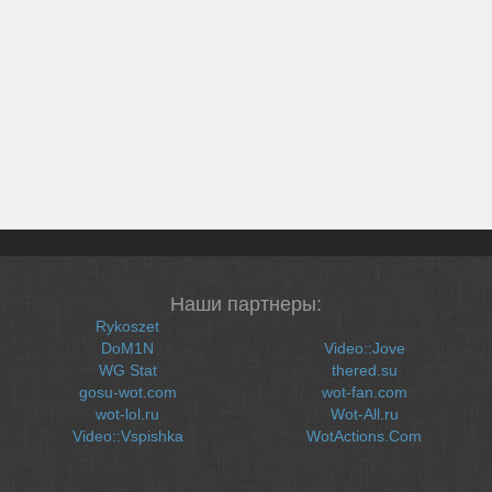
Наши партнеры:
Rykoszet
DoM1N
Video::Jove
WG Stat
thered.su
gosu-wot.com
wot-fan.com
wot-lol.ru
Wot-All.ru
Video::Vspishka
WotActions.Com