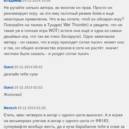
Владимир
25-11-2014 10:00
Не ругайте сильно автора. во многом он прав. Просто он
рекламирует игру. за это ему льготный режим боёв и ещё
некоторые привилегии. Что ж вы хотите, чтоб он обсирал игру?
Поиграйте на танках в Тундре( War Thunder) и увидите, что не
такая уж и плохая игра WOT( кстати она ещё и одна из самых
дешёвых игр, что так же плюс Беларуси). Одно замечание
автору - он сказал, что в игру приходят сотни тысяч- может оно
и так, но общее количество игроков в сети не растёт. значит
честнее было сказать - и уходят сотни тысяч.
Guest
25-11-2014 08:41
дизлайк тебе сука
Guest
25-11-2014 02:02
Жополиз!
Mensch
25-11-2014 01:26
Етить, квас четверок в ангар с одного шота выносил. А я играя
на восьмерках улетаю в ангар с одного шота от ФВ183,
супервафля вообще жесть, да и куча барабанов тебя в хлам за