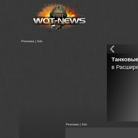
Реклама | Adv
Модуль с
- Загрузк
- Загрузк
- Загрузк
- Загрузк
- Сохран
- Работа 
Реклама | Adv