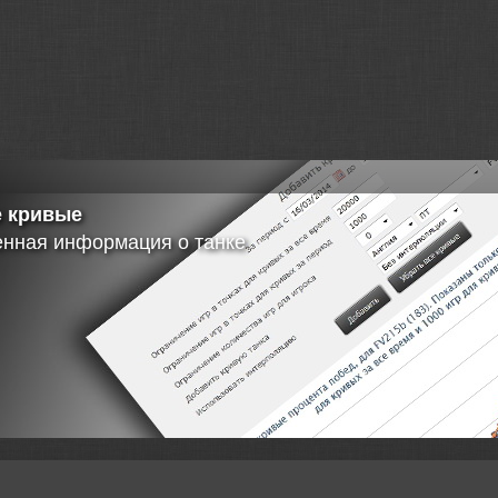
татистики кланов
а списка клана
а статистики бойцов клана
а информации о наградах
и информации с "Глобальной Карты"
ение данных в MySQL
в автономном режими