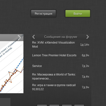
Регистрация
Войти
Сообщения на форуме
Re: XVM: eXtended Visualization
Grenoli =>
1д 14ч
Mod
разработч
Grenoli =>
Lemon Tree Premier Hotel Escorts
6д 9ч
разработч
Grenoli =>
Service
7д 3ч
братство
Re: Маскировка в World of Tanks:
Grenoli =>
7д 4ч
практическо...
братство
Re: игра в танки в группе raidcall
Grenoli => 
7д 9ч
9130122
реплеями