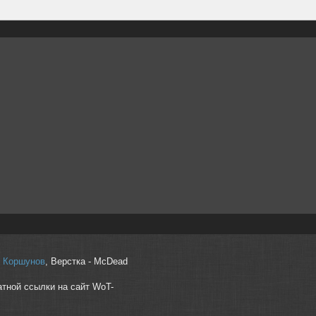
r" Коршунов
, Верстка - McDead
атной ссылки на сайт WoT-