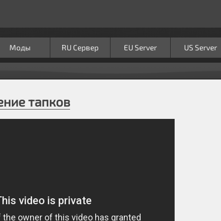
Моды
RU Сервер
EU Server
US Server
щение тапков