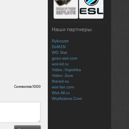
Наши партнеры:
Rykoszet
DoM1N
WG Stat
gosu-wot.com
wot-lol.ru
Video::Vspishka
Video::Jove
thered.su
Символов:
1000
wot-fan.com
Wot-All.ru
WotActions.Com