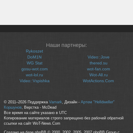
Наши партнеры:
Rykoszet
DoM1N
Video::Jove
WG Stat
thered.su
gosu-wot.com
wot-fan.com
wot-lol.ru
Wot-All.ru
Video::Vspishka
WotActions.Com
© 2011–2026 Поддержка
Vamark
, Дизайн -
Артем "Helldweller"
Коршунов
, Верстка - McDead
Все время на сайте указано в UTC
Копирование материалов строго запрещено без рабочей обратной
ссылки на сайт WoT-News.Com
Создано на базе phpBB © 2000, 2002, 2005, 2007 phpBB Group с