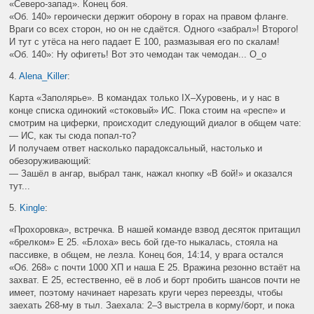
«Северо-запад». Конец боя.
«Об. 140» героически держит оборону в горах на правом фланге.
Враги со всех сторон, но он не сдаётся. Одного «забрал»! Второго!
И тут с утёса на него падает Е 100, размазывая его по скалам!
«Об. 140»: Ну офигеть! Вот это чемодан так чемодан... О_о
4.
Alena_Killer
:
Карта «Заполярье». В командах только
IX
–
X
уровень, и у нас в
конце списка одинокий «стоковый» ИС. Пока стоим на «респе» и
смотрим на циферки, происходит следующий диалог в общем чате:
— ИС, как ты сюда попал-то?
И получаем ответ насколько парадоксальный, настолько и
обезоруживающий:
— Зашёл в ангар, выбрал танк, нажал кнопку «В бой!» и оказался
тут...
5.
Kingle
:
«Прохоровка», встречка. В нашей команде взвод десяток притащил
«брелком» E 25. «Блоха» весь бой где-то ныкалась, стояла на
пассивке, в общем, не лезла. Конец боя, 14:14, у врага остался
«Об. 268» с почти 1000 ХП и наша E 25. Вражина резонно встаёт на
захват. Е 25, естественно, её в лоб и борт пробить шансов почти не
имеет, поэтому начинает нарезать круги через переезды, чтобы
заехать 268-му в тыл. Заехала: 2–3 выстрела в корму/борт, и пока