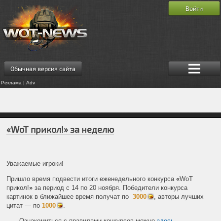
Войти
Обычная версия сайта
Реклама | Adv
«WoT прикол!» за неделю
Уважаемые игроки!
Пришло время подвести итоги еженедельного конкурса
«
WoT
прикол!
»
за период с 14 по 20 ноября. Победители конкурса
картинок в ближайшее время получат по
3000
, авторы лучших
цитат — по
1000
.
Ознакомиться с правилами конкурсов можно
здесь
.