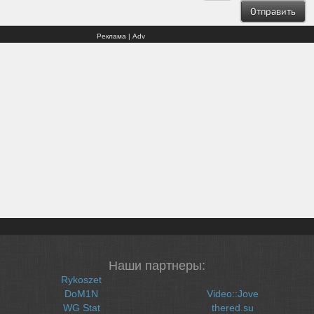
Реклама | Adv
Наши партнеры:
Rykoszet
DoM1N
Video::Jove
WG Stat
thered.su