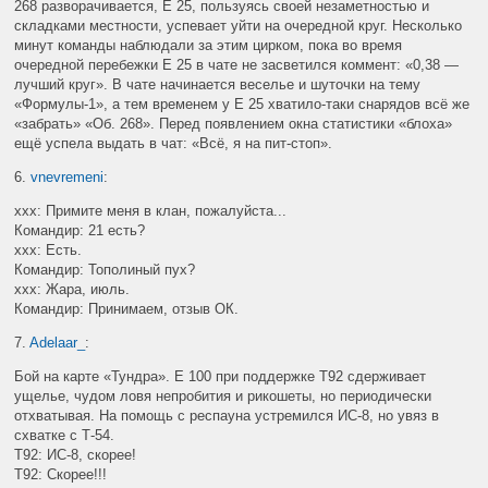
268 разворачивается, E 25, пользуясь своей незаметностью и
складками местности, успевает уйти на очередной круг. Несколько
минут команды наблюдали за этим цирком, пока во время
очередной перебежки E 25 в чате не засветился коммент: «0,38 —
лучший круг». В чате начинается веселье и шуточки на тему
«Формулы-1», а тем временем у E 25 хватило-таки снарядов всё же
«забрать» «Об. 268». Перед появлением окна статистики «блоха»
ещё успела выдать в чат: «Всё, я на пит-стоп».
6.
vnevremeni
:
ххх: Примите меня в клан, пожалуйста...
Командир: 21 есть?
xxx
: Есть.
Командир: Тополиный пух?
ххх: Жара, июль.
Командир: Принимаем, отзыв ОК.
7.
Adelaar_
:
Бой на карте «Тундра». Е 100 при поддержке Т92 сдерживает
ущелье, чудом ловя непробития и рикошеты, но периодически
отхватывая. На помощь с респауна устремился ИС-8, но увяз в
схватке с Т-54.
Т92: ИС-8, скорее!
Т92: Скорее!!!