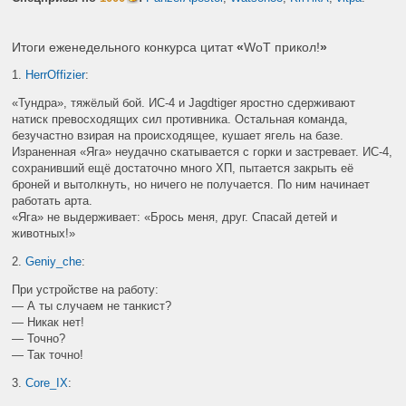
Итоги еженедельного конкурса цитат
«
WoT прикол!
»
1.
HerrOffizier
:
«Тундра», тяжёлый бой. ИС-4 и
Jagdtiger
яростно сдерживают
натиск превосходящих сил противника. Остальная команда,
безучастно взирая на происходящее, кушает ягель на базе.
Израненная «Яга» неудачно скатывается с горки и застревает. ИС-4,
сохранивший ещё достаточно много ХП, пытается закрыть её
броней и вытолкнуть, но ничего не получается. По ним начинает
работать арта.
«Яга» не выдерживает: «Брось меня, друг. Спасай детей и
животных!»
2.
Geniy_che
:
При устройстве на работу:
— А ты случаем не танкист?
— Никак нет!
— Точно?
— Так точно!
3.
Core_IX
: