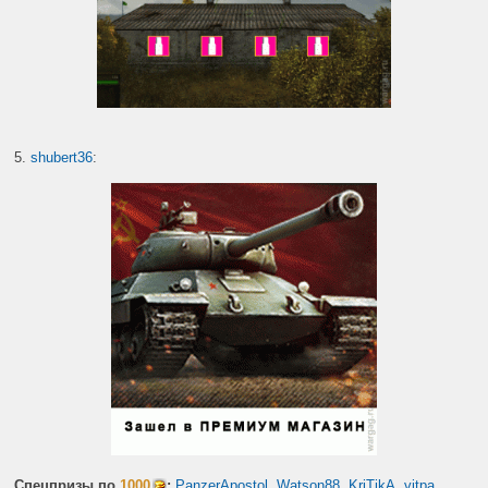
5.
shubert36
:
Спецпризы по
1000
:
PanzerApostol
,
Watson88
,
KriTikA
,
vitpa
.