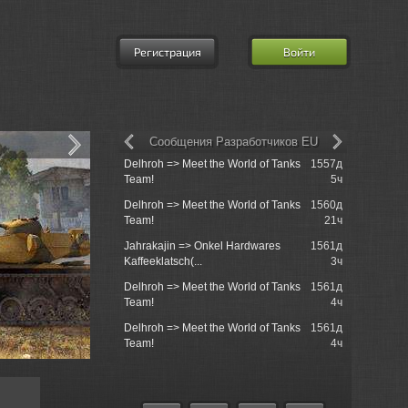
Регистрация
Войти
Сообщения Разработчиков EU
Delhroh => Meet the World of Tanks
1557д
MatroseFuc
Team!
5ч
Delhroh => Meet the World of Tanks
1560д
Morinit_Ma
Team!
21ч
Sackville
Jahrakajin => Onkel Hardwares
1561д
700s000 =
Kaffeeklatsch(...
3ч
Sackville
Delhroh => Meet the World of Tanks
1561д
Rushcore 
Team!
4ч
операциям
Delhroh => Meet the World of Tanks
1561д
Rushcore 
Team!
4ч
операциям