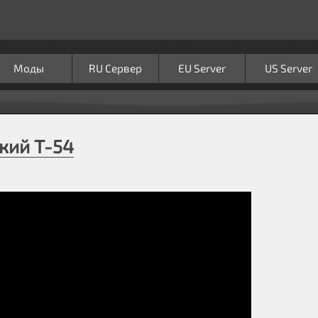
Моды
RU Сервер
EU Server
US Server
кий Т-54