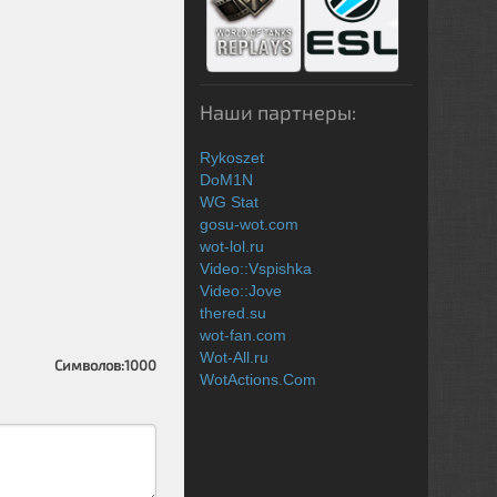
Наши партнеры:
Rykoszet
DoM1N
WG Stat
gosu-wot.com
wot-lol.ru
Video::Vspishka
Video::Jove
thered.su
wot-fan.com
Wot-All.ru
Символов:
1000
WotActions.Com