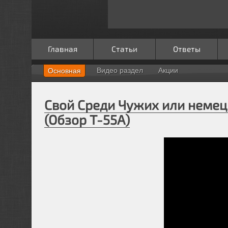
Главная
Статьи
Ответы
Видео раздел
Акции
Основная
Свой Среди Чужих или немец
(Обзор Т-55А)