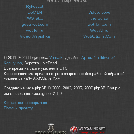
Наши партнеры:
Rykoszet
DoM1N
Video::Jove
WG Stat
thered.su
gosu-wot.com
wot-fan.com
wot-lol.ru
Wot-All.ru
Video::Vspishka
WotActions.Com
© 2011–2026 Поддержка
Vamark
, Дизайн -
Артем "Helldweller"
Коршунов
, Верстка - McDead
Все время на сайте указано в UTC
Копирование материалов строго запрещено без рабочей обратной
ссылки на сайт WoT-News.Com
Создано на базе phpBB © 2000, 2002, 2005, 2007 phpBB Group с
использование Codeigniter 2.1.0
Контактная информация
Помочь проекту