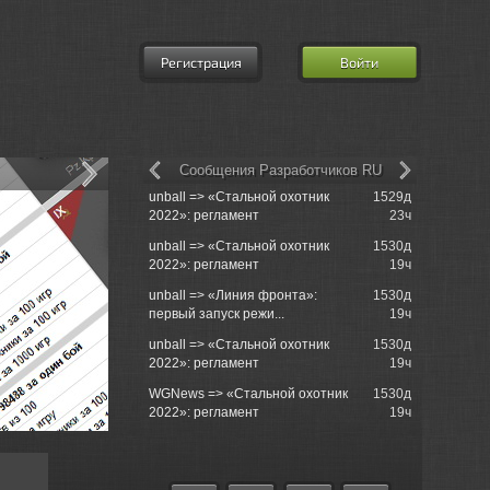
Регистрация
Войти
Сообщения Разработчиков RU
unball => «Стальной охотник
1529д
MatroseFuc
2022»: регламент
23ч
unball => «Стальной охотник
1530д
Morinit_Ma
2022»: регламент
19ч
Sackville
unball => «Линия фронта»:
1530д
700s000 =
первый запуск режи...
19ч
Sackville
unball => «Стальной охотник
1530д
Rushcore 
2022»: регламент
19ч
операциям
WGNews => «Стальной охотник
1530д
Rushcore 
2022»: регламент
19ч
операциям