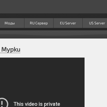
Моды
RU Сервер
EU Server
US Server
& Mypku