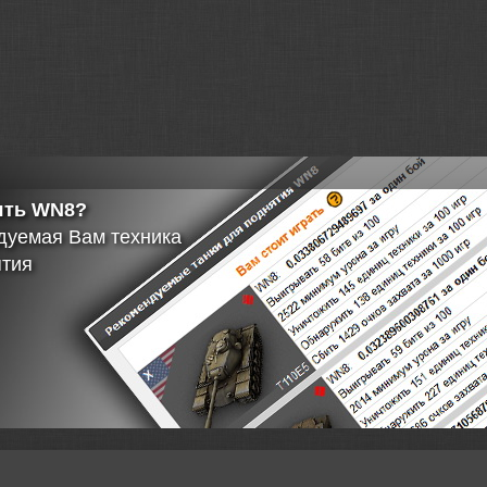
нная
ия о танке