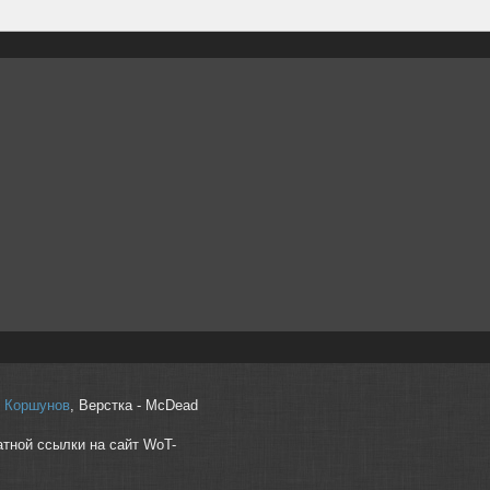
r" Коршунов
, Верстка - McDead
атной ссылки на сайт WoT-