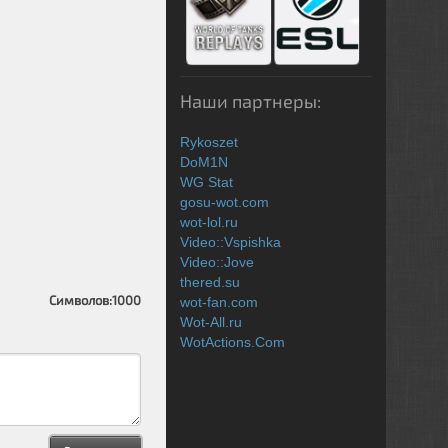
Наши партнеры:
Rykoszet
DoM1N
WG Stat
gosu-wot.com
wot-lol.ru
Video::Vspishka
Video::Jove
thered.su
Символов:
1000
wot-fan.com
Wot-All.ru
WotActions.Com