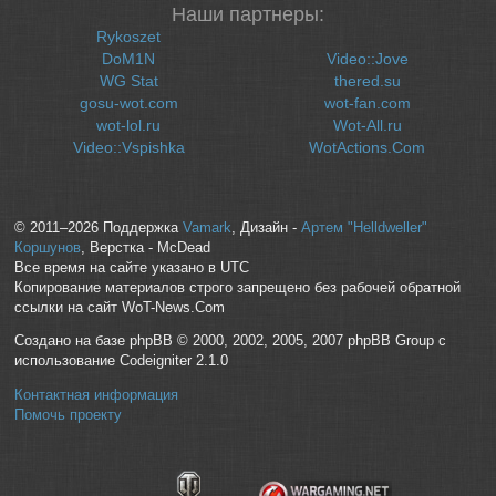
Наши партнеры:
Rykoszet
DoM1N
Video::Jove
WG Stat
thered.su
gosu-wot.com
wot-fan.com
wot-lol.ru
Wot-All.ru
Video::Vspishka
WotActions.Com
© 2011–2026 Поддержка
Vamark
, Дизайн -
Артем "Helldweller"
Коршунов
, Верстка - McDead
Все время на сайте указано в UTC
Копирование материалов строго запрещено без рабочей обратной
ссылки на сайт WoT-News.Com
Создано на базе phpBB © 2000, 2002, 2005, 2007 phpBB Group с
использование Codeigniter 2.1.0
Контактная информация
Помочь проекту