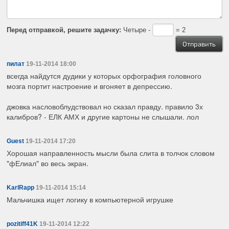
Перед отправкой, решите задачку:
Четыре -
= 2
пилат
19-11-2014 18:00
всегда найдутся дудики у которых орфография головного
мозга портит настроение и вгоняет в депрессию.
джовка насловоблудствовал но сказал правду. правило 3х
калибров? - ЕЛК АМХ и другие картоны не слышали. лол
Guest
19-11-2014 17:20
Хорошая направленность мысли была слита в толчок словом
"фЕлиал" во весь экран.
KarlRapp
19-11-2014 15:14
Мальчишка ищет логику в компьютерной игрушке
pozitiff41K
19-11-2014 12:22