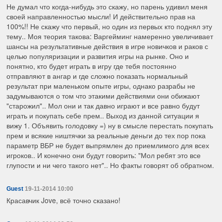
Не думал что когда-нибудь это скажу, но парень удивил меня
своей направленностью мысли! И действительно прав на
100%!! Не скажу что первый, но один из первых кто поднял эту
тему.. Моя теория такова: Варгейминг намеренно увеличивает
шансы на результативные действия в игре новичков и раков с
целью популяризации и развития игры на рынке. Оно и
понятно, кто будет играть в игру где тебя постоянно
отправляют в ангар и где сложно показать нормальный
результат при маленьком опыте игры, однако разрабы не
задумываются о том что этакими действиями они обижают
"старожил".. Мол они и так давно играют и все равно будут
играть и покупать себе прем.. Выход из данной ситуации я
вижу 1. Объявить голодовку =) ну в смысле перестать покупать
прем и всякие ништячки за реальные деньги до тех пор пока
параметр ВБР не будет выпрямлен до приемлимого для всех
игроков.. И конечно они будут говорить: "Мол ребят это все
глупости и ни чего такого нет".. Но факты говорят об обратном.
Guest
19-11-2014 10:00
Красавчик Jove, всё точно сказано!