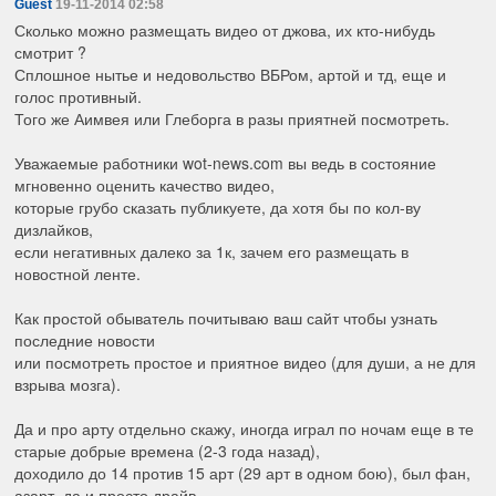
Guest
19-11-2014 02:58
Сколько можно размещать видео от джова, их кто-нибудь
смотрит ?
Сплошное нытье и недовольство ВБРом, артой и тд, еще и
голос противный.
Того же Аимвея или Глеборга в разы приятней посмотреть.
Уважаемые работники wot-news.com вы ведь в состояние
мгновенно оценить качество видео,
которые грубо сказать публикуете, да хотя бы по кол-ву
дизлайков,
если негативных далеко за 1к, зачем его размещать в
новостной ленте.
Как простой обыватель почитываю ваш сайт чтобы узнать
последние новости
или посмотреть простое и приятное видео (для души, а не для
взрыва мозга).
Да и про арту отдельно скажу, иногда играл по ночам еще в те
старые добрые времена (2-3 года назад),
доходило до 14 против 15 арт (29 арт в одном бою), был фан,
азарт, да и просто драйв.