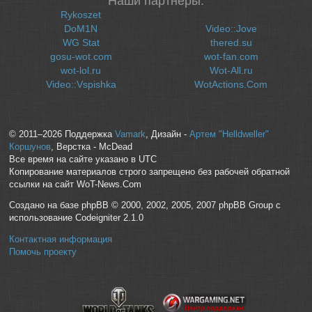
Наши партнеры:
Rykoszet
DoM1N
Video::Jove
WG Stat
thered.su
gosu-wot.com
wot-fan.com
wot-lol.ru
Wot-All.ru
Video::Vspishka
WotActions.Com
© 2011–2026 Поддержка
Vamark
, Дизайн -
Артем "Helldweller"
Коршунов
, Верстка - McDead
Все время на сайте указано в UTC
Копирование материалов строго запрещено без рабочей обратной
ссылки на сайт WoT-News.Com
Создано на базе phpBB © 2000, 2002, 2005, 2007 phpBB Group с
использование Codeigniter 2.1.0
Контактная информация
Помочь проекту