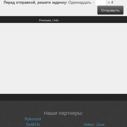
Перед отправкой, решите задачку:
Одиннадцать -
= 4
Реклама | Adv
Наши партнеры:
Rykoszet
DoM1N
Video::Jove