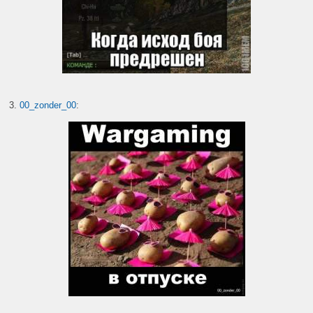
3.
00_zonder_00
: