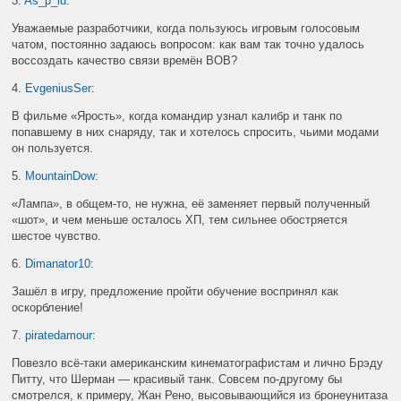
3.
As_p_id
:
Уважаемые разработчики, когда пользуюсь игровым голосовым
чатом, постоянно задаюсь вопросом: как вам так точно удалось
воссоздать качество связи времён ВОВ?
4.
EvgeniusSer
:
В фильме «Ярость», когда командир узнал калибр и танк по
попавшему в них снаряду, так и хотелось спросить, чьими модами
он пользуется.
5.
MountainDow
:
«Лампа», в общем-то, не нужна, её заменяет первый полученный
«шот», и чем меньше осталось ХП, тем сильнее обостряется
шестое чувство.
6.
Dimanator10
:
Зашёл в игру, предложение пройти обучение воспринял как
оскорбление!
7.
piratedamour
:
Повезло всё-таки американским кинематографистам и лично Брэду
Питту, что Шерман — красивый танк. Совсем по-другому бы
смотрелся, к примеру, Жан Рено, высовывающийся из бронеунитаза