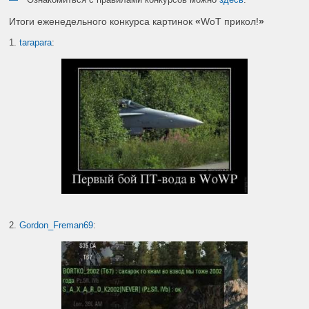
Итоги еженедельного конкурса картинок
«
WoT прикол!
»
1.
tarapara
:
2.
Gordon_Freman69
: