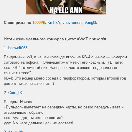
Спецпризы по
1000
:
KriTikA
,
vnevremeni
,
Vang0k
.
Итоги еженедельного конкурса цитат
«
WoT прикол!
»
1.
beowolf063
:
Рандомный бой, в нашей команде игрок на КВ-4 с ником — номером
сотового телефона. «Оленеметр» отметил его красным. :) В чате:
xxx: КВ-4, отличный ник. Наверное, часто звонят недовольные
танкисты тебе?
КВ-4: Это номер моего соседа с перфоратором, который второй год
ремонт никак не закончит. :)
2.
Core_IX
:
Рандом. Начало.
«Бульдог» вылетает на середину карты, но резко передумывает и
отворачивает обратно.
ххх: Бульдог, ты чего не светил?
ууу: А у него дальше цепь не достаёт!