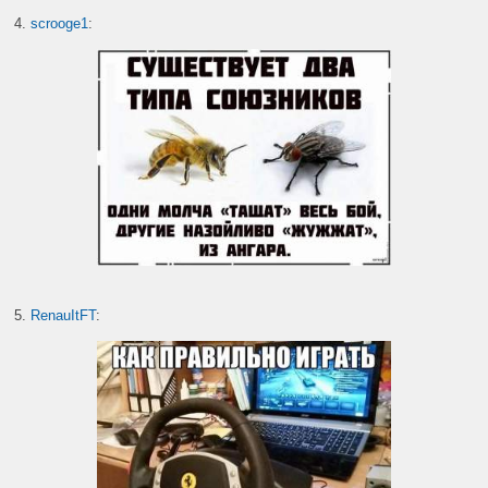
4.
scrooge1
:
5.
RenauItFT
: