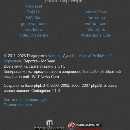
Наши партнеры:
Rykoszet
DoM1N
Video::Jove
WG Stat
thered.su
gosu-wot.com
wot-fan.com
wot-lol.ru
Wot-All.ru
Video::Vspishka
WotActions.Com
© 2011–2026 Поддержка
Vamark
, Дизайн -
Артем "Helldweller"
Коршунов
, Верстка - McDead
Все время на сайте указано в UTC
Копирование материалов строго запрещено без рабочей обратной
ссылки на сайт WoT-News.Com
Создано на базе phpBB © 2000, 2002, 2005, 2007 phpBB Group с
использование Codeigniter 2.1.0
Контактная информация
Помочь проекту