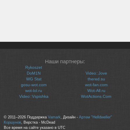
Наши партнеры:
Rykoszet
DoM1N
Video::Jove
WG Stat
thered.su
gosu-wot.com
wot-fan.com
wot-lol.ru
Wot-All.ru
Video::Vspishka
WotActions.Com
© 2011–2026 Поддержка
Vamark
, Дизайн -
Артем "Helldweller"
Коршунов
, Верстка - McDead
Все время на сайте указано в UTC