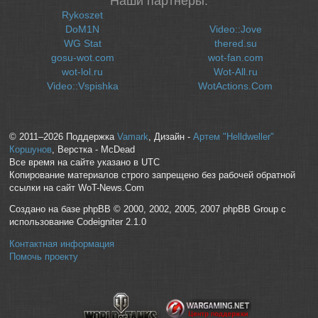
Наши партнеры:
Rykoszet
DoM1N
Video::Jove
WG Stat
thered.su
gosu-wot.com
wot-fan.com
wot-lol.ru
Wot-All.ru
Video::Vspishka
WotActions.Com
© 2011–2026 Поддержка
Vamark
, Дизайн -
Артем "Helldweller"
Коршунов
, Верстка - McDead
Все время на сайте указано в UTC
Копирование материалов строго запрещено без рабочей обратной
ссылки на сайт WoT-News.Com
Создано на базе phpBB © 2000, 2002, 2005, 2007 phpBB Group с
использование Codeigniter 2.1.0
Контактная информация
Помочь проекту