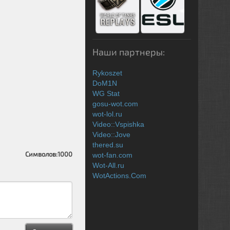
Наши партнеры:
Rykoszet
DoM1N
WG Stat
gosu-wot.com
wot-lol.ru
Video::Vspishka
Video::Jove
thered.su
Символов:
1000
wot-fan.com
Wot-All.ru
WotActions.Com