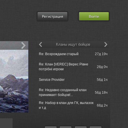
Регистрация
Войти
Кланы ищут бойцов
Delhroh =>
Re: Возрождаем старый
27д 19ч
Team!
Re: Клан [VEREC] Верес Рівне
Delhroh =>
28д 0ч
потрібні игроки
Team!
Jahrakajin
Service Provider
56д 1ч
Kaffeeklatsc
Re: Недавно созданный клан
Delhroh =>
56д 18ч
принимает бойцов!...
Team!
Re: Набор в клан для ГК, вылазок
Delhroh =>
68д 2ч
и т.д
Team!