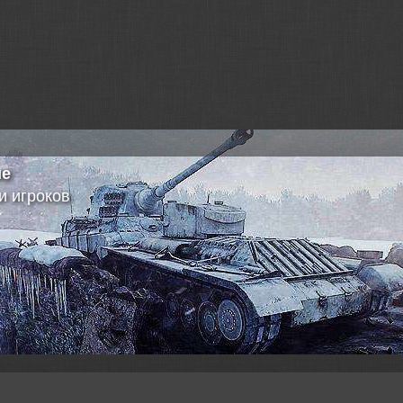
ять WN8?
дуемая Вам техника
ятия