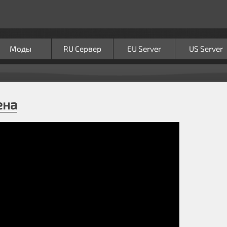
Моды
RU Сервер
EU Server
US Server
ена