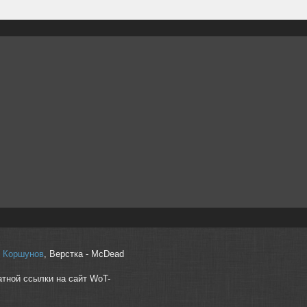
r" Коршунов
, Верстка - McDead
атной ссылки на сайт WoT-