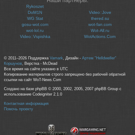
Наши партнеры:
Rykoszet
DoM1N
Video::Jove
WG Stat
thered.su
gosu-wot.com
wot-fan.com
wot-lol.ru
Wot-All.ru
Video::Vspishka
WotActions.Com
© 2011–2026 Поддержка
Vamark
, Дизайн -
Артем "Helldweller"
Коршунов
, Верстка - McDead
Все время на сайте указано в UTC
Копирование материалов строго запрещено без рабочей обратной
ссылки на сайт WoT-News.Com
Создано на базе phpBB © 2000, 2002, 2005, 2007 phpBB Group с
использование Codeigniter 2.1.0
Контактная информация
Помочь проекту