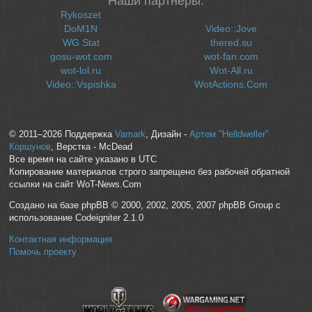
Наши партнеры:
Rykoszet
DoM1N
Video::Jove
WG Stat
thered.su
gosu-wot.com
wot-fan.com
wot-lol.ru
Wot-All.ru
Video::Vspishka
WotActions.Com
© 2011–2026 Поддержка
Vamark
, Дизайн -
Артем "Helldweller"
Коршунов
, Верстка - McDead
Все время на сайте указано в UTC
Копирование материалов строго запрещено без рабочей обратной
ссылки на сайт WoT-News.Com
Создано на базе phpBB © 2000, 2002, 2005, 2007 phpBB Group с
использование Codeigniter 2.1.0
Контактная информация
Помочь проекту