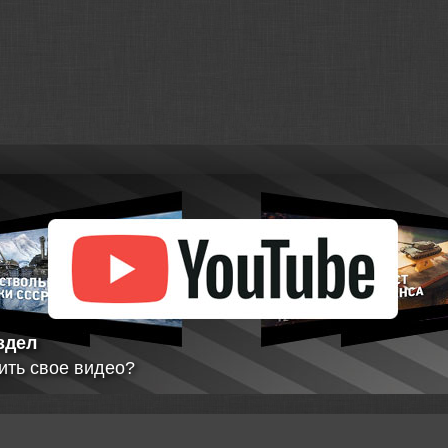
альная
а серверов