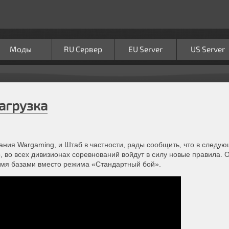
Моды
RU Сервер
EU Server
US Server
агрузка
ния Wargaming, и Штаб в частности, рады сообщить, что в следу
о, во всех дивизионах соревнований войдут в силу новые правила.
умя базами вместо режима «Стандартный бой».