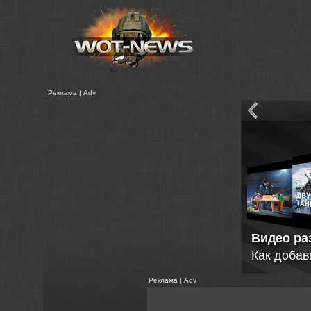
Реклама | Adv
Неофици
Статистик
Реклама | Adv