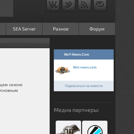
SEA Server
Разное
Форум
WoT-News.Com
Wot-news.com
ющем сезоне
Подписаться на новости
 Основным
Медиа партнеры: