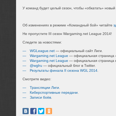
У команд будет целый сезон, чтобы «обкатать» новый
Об изменениях в режиме «Командный бой» читайте
з
Не пропустите III сезон Wargaming.net League 2014!
Следите за новостями:
WGLeague.net
— официальный сайт Лиги.
Wargaming.net League
— официальная страница «
Wargaming.net League
— официальная страница в
@wglru
— официальный блог в Twitter.
Результаты финала II сезона WGL 2014
.
Смотрите видео:
Трансляции Лиги
.
Киберспортивные передачи
.
Записи боёв
.