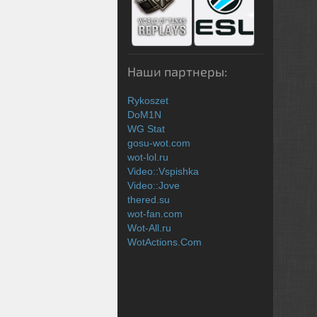
Наши партнеры:
Rykoszet
DoM1N
WG Stat
gosu-wot.com
wot-lol.ru
Video::Vspishka
Video::Jove
thered.su
wot-fan.com
Wot-All.ru
WotActions.Com