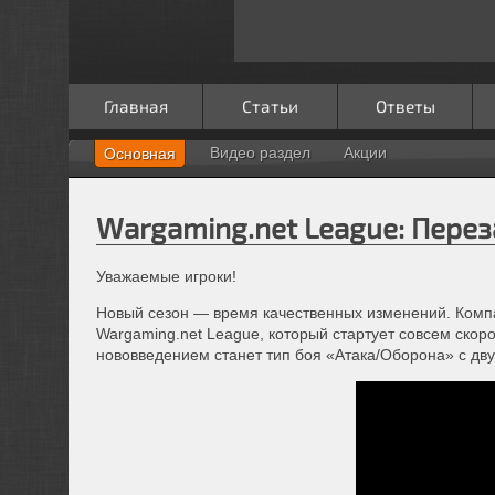
Главная
Статьи
Ответы
Видео раздел
Акции
Основная
Wargaming.net League: Перез
Уважаемые игроки!
Новый сезон — время качественных изменений. Компа
Wargaming.net League, который стартует совсем скор
нововведением станет тип боя «Атака/Оборона» с дв