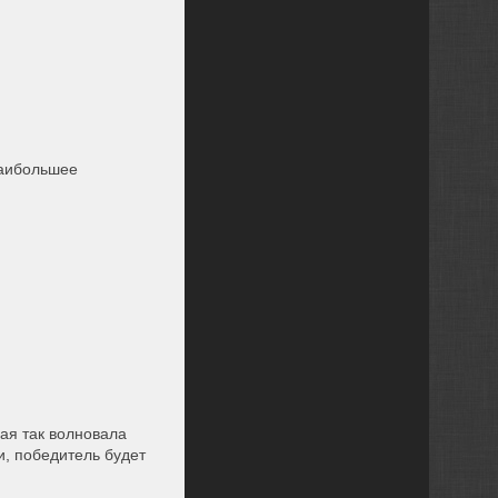
наибольшее
рая так волновала
и, победитель будет