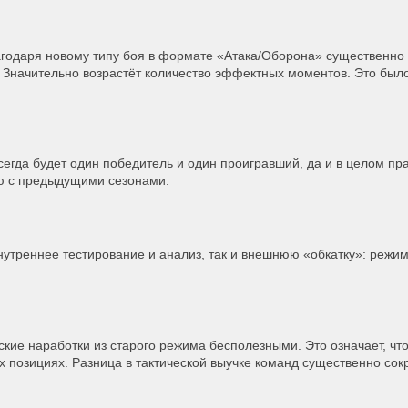
агодаря новому типу боя в формате «Атака/Оборона» существенно 
й. Значительно возрастёт количество эффектных моментов. Это был
егда будет один победитель и один проигравший, да и в целом пра
ю с предыдущими сезонами.
нутреннее тестирование и анализ, так и внешнюю «обкатку»: режи
кие наработки из старого режима бесполезными. Это означает, что
 позициях. Разница в тактической выучке команд существенно сок