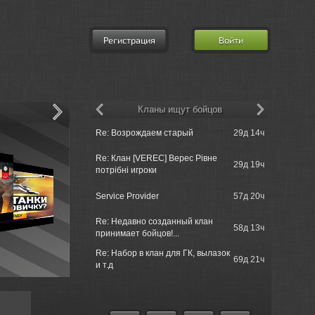
Регистрация
Войти
Кланы ищут бойцов
Re: XVM: e
Re: Возрождаем старый
29д 14ч
Mod
Re: Клан [VEREC] Верес Рівне
29д 19ч
Lemon Tree
потрібні игроки
Service Provider
57д 20ч
Service
Re: Недавно созданный клан
Re: Маскир
58д 13ч
принимает бойцов!...
практическ
Re: Набор в клан для ГК, вылазок
Re: игра в 
69д 21ч
и т.д
9130122