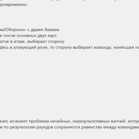
одновременно.
ка/Оборона» с двумя базами.
 после основных двух карт.
тче в атаке, выбирает сторону.
одясь в атакующей роли, то сторону выбирает команда, нанёсшая 
ачит, исчезнет проблема ничейных, нерезультативных матчей, кото
ли по результатам раундов сохраняется равенство между командам