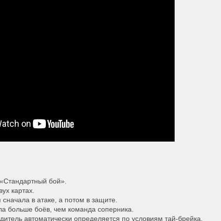
 «Стандартный бой».
вух картах.
 сначала в атаке, а потом в защите.
ла больше боёв, чем команда соперника.
дитель автоматически определяется по условиям тай-брейка.