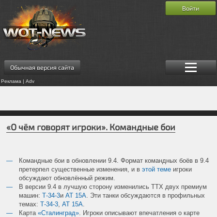
Войти
Обычная версия сайта
Реклама | Adv
«О чём говорят игроки». Командные бои
Командные бои в обновлении 9.4. Формат командных боёв в 9.4
претерпел существенные изменения, и в
этой теме
игроки
обсуждают обновлённый режим.
В версии 9.4 в лучшую сторону изменились ТТХ двух премиум
машин:
Т-34-3
и
АТ 15А
. Эти танки обсуждаются в профильных
темах:
Т-34-3
,
АТ 15А
.
Карта
«Сталинград»
. Игроки описывают впечатления о карте