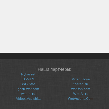
Наши партнеры:
Rykoszet
DoM1N
Video::Jove
WG Stat
thered.su
gosu-wot.com
wot-fan.com
wot-lol.ru
Wot-All.ru
Video::Vspishka
WotActions.Com