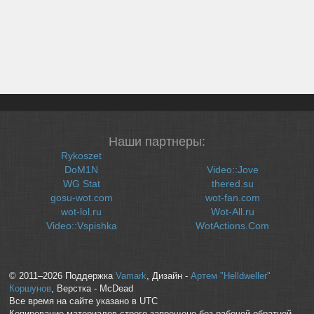
Наши партнеры:
Rykoszet
DoM1N
Video::Jove
WG Stat
thered.su
gosu-wot.com
wot-fan.com
wot-lol.ru
Wot-All.ru
Video::Vspishka
WotActions.Com
© 2011–2026 Поддержка
Vamark
, Дизайн -
Артем "Helldweller"
Коршунов
, Верстка - McDead
Все время на сайте указано в UTC
Копирование материалов строго запрещено без рабочей обратной