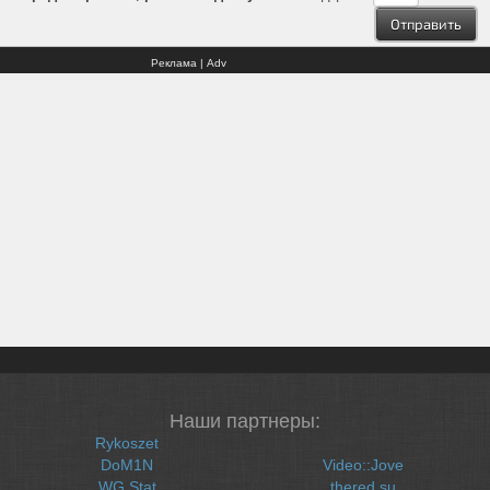
Реклама | Adv
Наши партнеры:
Rykoszet
DoM1N
Video::Jove
WG Stat
thered.su