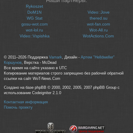
Наши партнеры:
Rykoszet
DoM1N
Video::Jove
WG Stat
thered.su
gosu-wot.com
wot-fan.com
wot-lol.ru
Wot-All.ru
Video::Vspishka
WotActions.Com
© 2011–2026 Поддержка
Vamark
, Дизайн -
Артем "Helldweller"
Коршунов
, Верстка - McDead
Все время на сайте указано в UTC
Копирование материалов строго запрещено без рабочей обратной
ссылки на сайт WoT-News.Com
Создано на базе phpBB © 2000, 2002, 2005, 2007 phpBB Group с
использование Codeigniter 2.1.0
Контактная информация
Помочь проекту