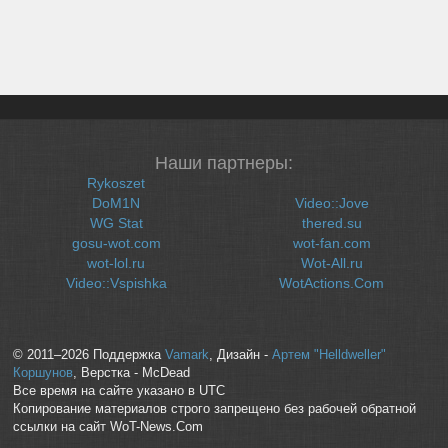
Наши партнеры:
Rykoszet
DoM1N
Video::Jove
WG Stat
thered.su
gosu-wot.com
wot-fan.com
wot-lol.ru
Wot-All.ru
Video::Vspishka
WotActions.Com
© 2011–2026 Поддержка
Vamark
, Дизайн -
Артем "Helldweller"
Коршунов
, Верстка - McDead
Все время на сайте указано в UTC
Копирование материалов строго запрещено без рабочей обратной
ссылки на сайт WoT-News.Com