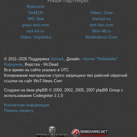
Наши партнеры:
Rykoszet
DoM1N
Video::Jove
WG Stat
thered.su
gosu-wot.com
wot-fan.com
wot-lol.ru
Wot-All.ru
Video::Vspishka
WotActions.Com
© 2011–2026 Поддержка
Vamark
, Дизайн -
Артем "Helldweller"
Коршунов
, Верстка - McDead
Все время на сайте указано в UTC
Копирование материалов строго запрещено без рабочей обратной
ссылки на сайт WoT-News.Com
Создано на базе phpBB © 2000, 2002, 2005, 2007 phpBB Group с
использование Codeigniter 2.1.0
Контактная информация
Помочь проекту