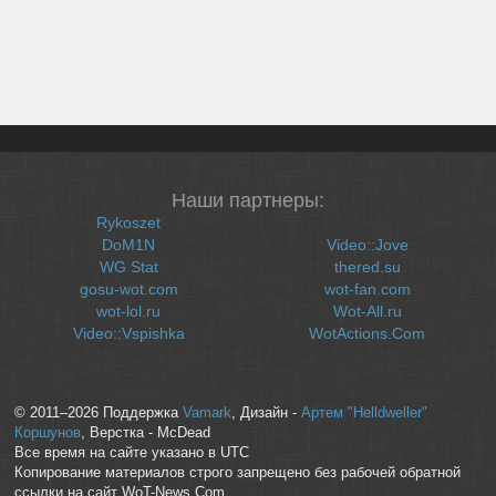
Наши партнеры:
Rykoszet
DoM1N
Video::Jove
WG Stat
thered.su
gosu-wot.com
wot-fan.com
wot-lol.ru
Wot-All.ru
Video::Vspishka
WotActions.Com
© 2011–2026 Поддержка
Vamark
, Дизайн -
Артем "Helldweller"
Коршунов
, Верстка - McDead
Все время на сайте указано в UTC
Копирование материалов строго запрещено без рабочей обратной
ссылки на сайт WoT-News.Com