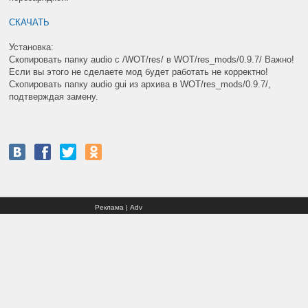
СКАЧАТЬ
Установка:
Скопировать папку audio c /WOT/res/ в WOT/res_mods/0.9.7/ Важно!
Если вы этого не сделаете мод будет работать не корректно!
Скопировать папку audio gui из архива в WOT/res_mods/0.9.7/,
подтверждая замену.
Реклама | Adv