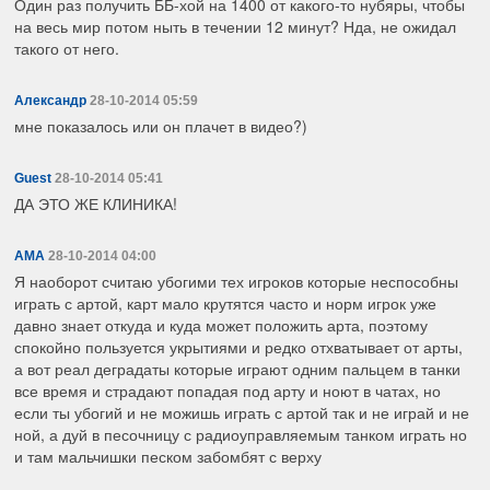
Один раз получить ББ-хой на 1400 от какого-то нубяры, чтобы
на весь мир потом ныть в течении 12 минут? Нда, не ожидал
такого от него.
Александр
28-10-2014 05:59
мне показалось или он плачет в видео?)
Guest
28-10-2014 05:41
ДА ЭТО ЖЕ КЛИНИКА!
AMA
28-10-2014 04:00
Я наоборот считаю убогими тех игроков которые неспособны
играть с артой, карт мало крутятся часто и норм игрок уже
давно знает откуда и куда может положить арта, поэтому
спокойно пользуется укрытиями и редко отхватывает от арты,
а вот реал деградаты которые играют одним пальцем в танки
все время и страдают попадая под арту и ноют в чатах, но
если ты убогий и не можишь играть с артой так и не играй и не
ной, а дуй в песочницу с радиоуправляемым танком играть но
и там мальчишки песком забомбят с верху