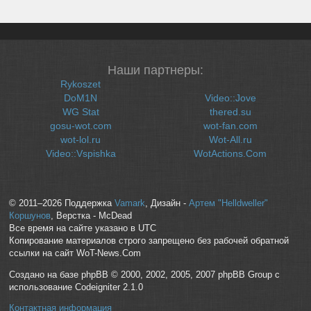
Наши партнеры:
Rykoszet
DoM1N
Video::Jove
WG Stat
thered.su
gosu-wot.com
wot-fan.com
wot-lol.ru
Wot-All.ru
Video::Vspishka
WotActions.Com
© 2011–2026 Поддержка
Vamark
, Дизайн -
Артем "Helldweller"
Коршунов
, Верстка - McDead
Все время на сайте указано в UTC
Копирование материалов строго запрещено без рабочей обратной
ссылки на сайт WoT-News.Com
Создано на базе phpBB © 2000, 2002, 2005, 2007 phpBB Group с
использование Codeigniter 2.1.0
Контактная информация