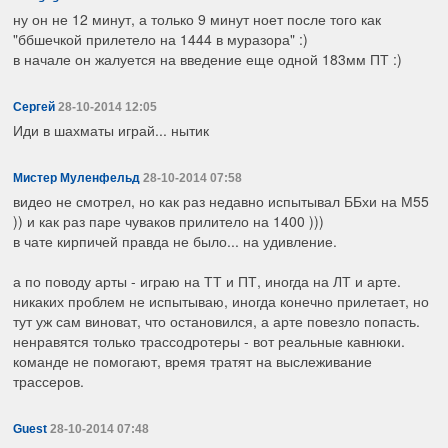
ну он не 12 минут, а только 9 минут ноет после того как
"ббшечкой прилетело на 1444 в муразора" :)
в начале он жалуется на введение еще одной 183мм ПТ :)
Сергей
28-10-2014 12:05
Иди в шахматы играй... нытик
Мистер Муленфельд
28-10-2014 07:58
видео не смотрел, но как раз недавно испытывал ББхи на М55
)) и как раз паре чуваков прилитело на 1400 )))
в чате кирпичей правда не было... на удивление.
а по поводу арты - играю на ТТ и ПТ, иногда на ЛТ и арте.
никаких проблем не испытываю, иногда конечно прилетает, но
тут уж сам виноват, что остановился, а арте повезло попасть.
ненравятся только трассодротеры - вот реальные кавнюки.
команде не помогают, время тратят на выслеживание
трассеров.
Guest
28-10-2014 07:48