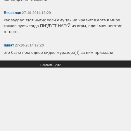
Вячеслав
27-10-2014 18:29
как задрал этот нытик если ему так не нравится арта в мире
танков пусть тогда ПИ*ДУ*Т НА*УЙ из игры, один мля негатив
от него.
пилат
27-10-2014 17:20
это было последнее видео муразора))) за ним приехали
Реклама | Adv