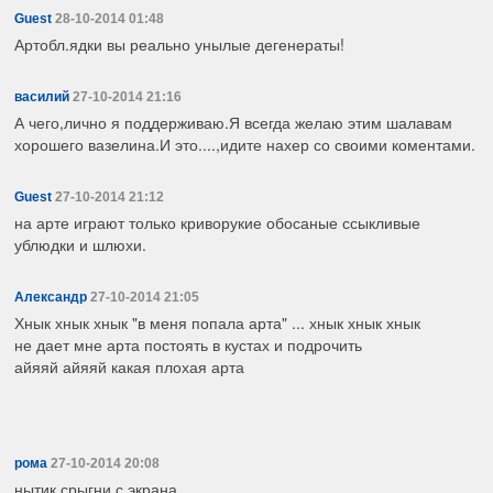
Guest
28-10-2014 01:48
Артобл.ядки вы реально унылые дегенераты!
василий
27-10-2014 21:16
А чего,лично я поддерживаю.Я всегда желаю этим шалавам
хорошего вазелина.И это....,идите нахер со своими коментами.
Guest
27-10-2014 21:12
на арте играют только криворукие обосаные ссыкливые
ублюдки и шлюхи.
Александр
27-10-2014 21:05
Хнык хнык хнык "в меня попала арта" ... хнык хнык хнык
не дает мне арта постоять в кустах и подрочить
айяяй айяяй какая плохая арта
рома
27-10-2014 20:08
нытик срыгни с экрана