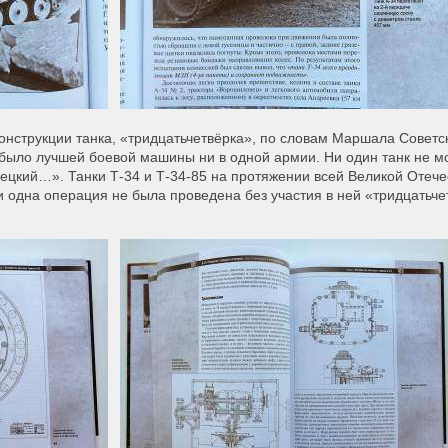
онструкции танка, «тридцатьчетвёрка», по словам Маршала Советск
 было лучшей боевой машины ни в одной армии. Ни один танк не мо
мецкий…». Танки Т-34 и Т-34-85 на протяжении всей Великой Отеч
 одна операция не была проведена без участия в ней «тридцатьчет