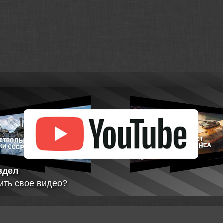
MatroseFuchs => [AL
Morinit_Mate => Мо
Sackville
700s000 => Морские
Sackville
Rushcore => Вопрос
операциям.
здел
Rushcore => Вопрос
ить свое видео?
операциям.