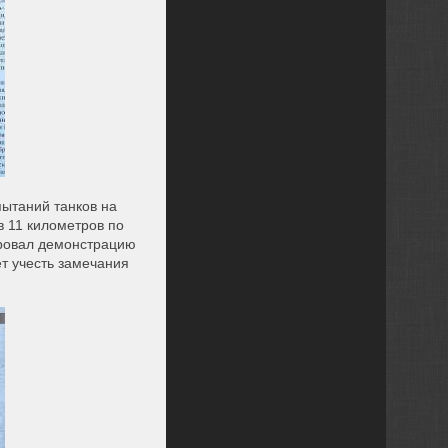
пытаний танков на
в 11 километров по
ировал демонстрацию
ет учесть замечания