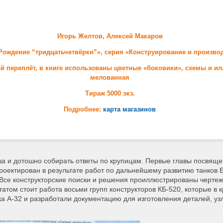
Игорь Желтов, Алексей Макаров
 Рождение “тридцатьчетвёрки”», серия
«Конструирование и произво
дый переплёт, в книге использованы цветные «боковики», схемы и и
мелованная
Тираж 5000 экз.
Подробнее:
карта магазинов
еша и дотошно собирать ответы по крупицам. Первые главы посвящ
роектирован в результате работ по дальнейшему развитию танков 
Все конструкторские поиски и решения проиллюстрированы черте
атом стоит работа восьми групп конструкторов КБ-520, которые в 
а А-32 и разработали документацию для изготовления деталей, узл