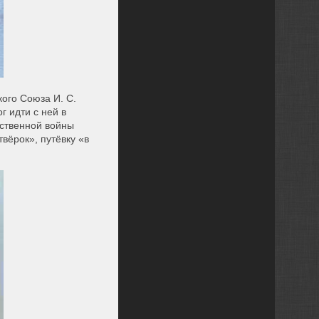
ого Союза И. С.
г идти с ней в
ественной войны
вёрок», путёвку «в