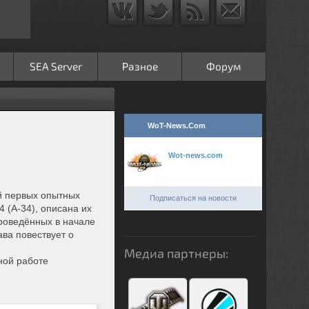
SEA Server
Разное
Форум
WoT-News.Com
Wot-news.com
й первых опытных
Подписаться на новости
 (А-34), описана их
проведённых в начале
ва повествует о
Медиа партнеры:
ной работе