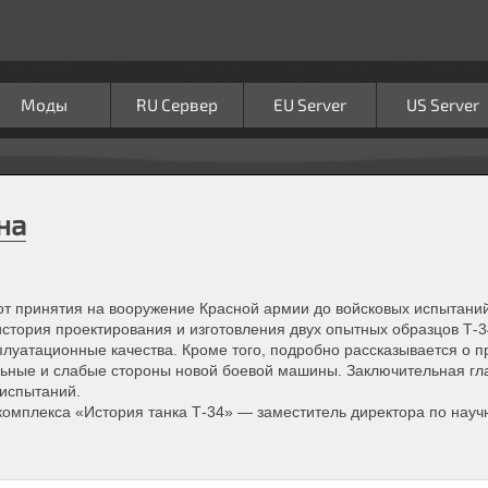
Моды
RU Сервер
EU Server
US Server
на
 от принятия на вооружение Красной армии до войсковых испытани
стория проектирования и изготовления двух опытных образцов Т-34
сплуатационные качества. Кроме того, подробно рассказывается о 
льные и слабые стороны новой боевой машины. Заключительная гла
 испытаний.
омплекса «История танка Т-34» — заместитель директора по науч