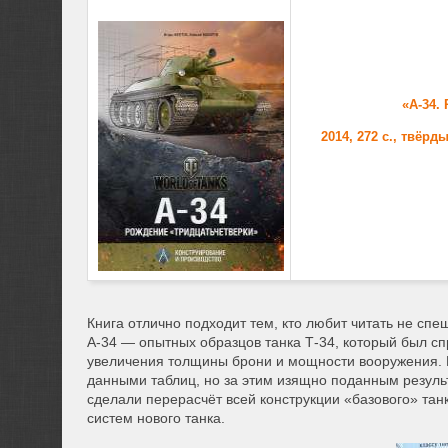
«А-34.
2014, 272 с., твёр
Книга отлично подходит тем, кто любит читать не сп
А-34 — опытных образцов танка Т-34, который был сп
увеличения толщины брони и мощности вооружения. 
данными таблиц, но за этим изящно поданным результ
сделали перерасчёт всей конструкции «базового» танк
систем нового танка.