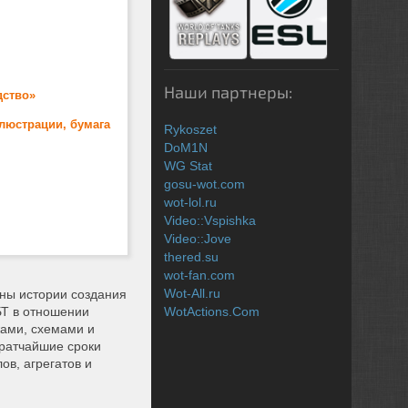
Наши партнеры:
дство»
ллюстрации, бумага
Rykoszet
DoM1N
WG Stat
gosu-wot.com
wot-lol.ru
Video::Vspishka
Video::Jove
thered.su
wot-fan.com
Wot-All.ru
ены истории создания
БТ в отношении
WotActions.Com
жами, схемами и
кратчайшие сроки
ов, агрегатов и