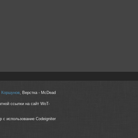
r" Коршунов
, Верстка - McDead
атной ссылки на сайт WoT-
p с использование Codeigniter