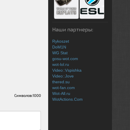
Наши партнеры:
Rykoszet
DoM1N
WG Stat
gosu-wot.com
wot-lol.ru
Video::Vspishka
Video::Jove
thered.su
wot-fan.com
Wot-All.ru
Символов:
1000
WotActions.Com