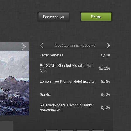
Регистрация
Войти
Сообщения на форуме
Erotic Services
0д 3ч
Re: Возро
Re: XVM: eXtended Visualization
Re: Клан [
3д 13ч
Mod
потрібні и
Lemon Tree Premier Hotel Escorts
8д 8ч
Service Pro
Re: Недав
Service
9д 2ч
принимает 
Re: Маскировка в World of Tanks:
Re: Набор 
9д 3ч
практическо...
и т.д