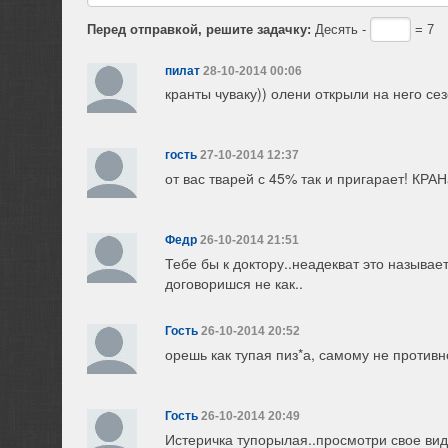
Перед отправкой, решите задачку:
Десять -
= 7
пилат
28-10-2014 00:06
кранты чуваку)) олени открыли на него сез
гость
27-10-2014 12:37
от вас тварей с 45% так и пригарает! КР
Федр
26-10-2014 21:51
Тебе бы к доктору..неадекват это называе
договоришся не как..
Гость
26-10-2014 20:52
орешь как тупая пиз*а, самому не противн
Гость
26-10-2014 20:49
Истеричка тупорылая..просмотри свое виде