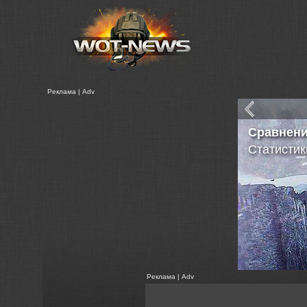
Реклама | Adv
Модуль с
- Загрузк
- Загрузк
- Загрузк
- Загрузк
- Сохран
- Работа 
Реклама | Adv