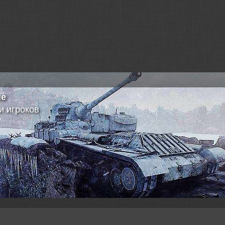
татистики кланов
а списка клана
а статистики бойцов клана
а информации о наградах
и информации с "Глобальной Карты"
ение данных в MySQL
в автономном режими