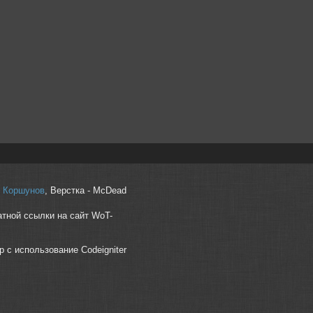
r" Коршунов
, Верстка - McDead
атной ссылки на сайт WoT-
p с использование Codeigniter