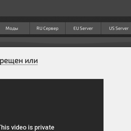
Моды
RU Сервер
EU Server
US Server
рещен или