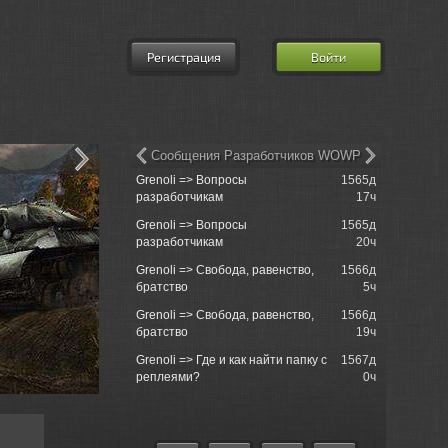
Регистрация
Войти
Сообщения Разработчиков WOWP
Grenoli => Вопросы
1565д
Delhroh =>
разработчикам
17ч
Team!
Grenoli => Вопросы
1565д
Delhroh =>
разработчикам
20ч
Team!
Grenoli => Свобода, равенство,
1566д
Jahrakajin
братство
5ч
Kaffeeklatsc
Grenoli => Свобода, равенство,
1566д
Delhroh =>
братство
19ч
Team!
Grenoli => Где и как найти папку с
1567д
Delhroh =>
реплеями?
0ч
Team!