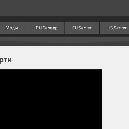
Моды
RU Сервер
EU Server
US Server
ерти