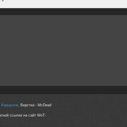
r" Коршунов
, Верстка - McDead
атной ссылки на сайт WoT-