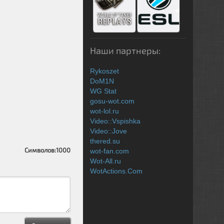
Наши партнеры:
Rykoszet
DoM1N
WG Stat
gosu-wot.com
wot-lol.ru
Video::Vspishka
Video::Jove
thered.su
Символов:
1000
wot-fan.com
Wot-All.ru
WotActions.Com