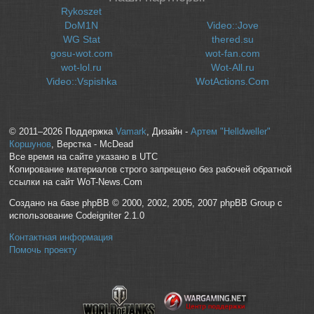
Rykoszet
DoM1N
Video::Jove
WG Stat
thered.su
gosu-wot.com
wot-fan.com
wot-lol.ru
Wot-All.ru
Video::Vspishka
WotActions.Com
© 2011–2026 Поддержка
Vamark
, Дизайн -
Артем "Helldweller"
Коршунов
, Верстка - McDead
Все время на сайте указано в UTC
Копирование материалов строго запрещено без рабочей обратной
ссылки на сайт WoT-News.Com
Создано на базе phpBB © 2000, 2002, 2005, 2007 phpBB Group с
использование Codeigniter 2.1.0
Контактная информация
Помочь проекту