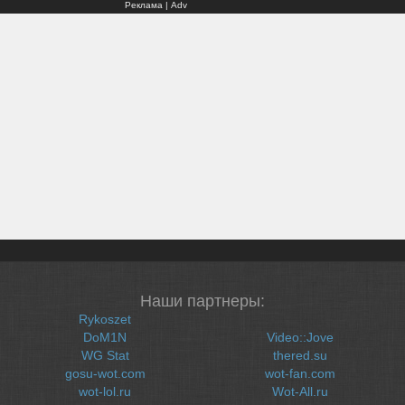
Реклама | Adv
Наши партнеры:
Rykoszet
DoM1N
Video::Jove
WG Stat
thered.su
gosu-wot.com
wot-fan.com
wot-lol.ru
Wot-All.ru