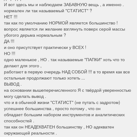
И вот здесь мы и наблюдаем ЗАБАВНУЮ вещь , а именно .
нормален ли так называемый "СТАТИСТ" ?
НЕТ !!!
так как по умолчанию НОРМОЙ является большинство !
вопрос является ли желание взглянуть поверх серой массы
убогого дерьма нормальным ?
ДА !!!
и оно присутствует практически у ВСЕХ !
НО !!!
одно маленькое , НО . так называемые "ПАПКИ" хоть что то
делают для этого ,
работают в первую очередь НАД СОБОЙ !!! в то время как все
остальные продолжают только хотеть ...
ВЫВОД .
на основании вышеперечисленного Я с твёрдой уверенностью
могу сделать вывод .
что и в обычной жизни "СТАТИСТ" (не путать с задротом)
успешнее большинства , просто потому , что он
обладает большим набором инструментов и аналитических
способностей .
так как он НЕАДЕКВАТЕН большинству , НО адекватен
окружающей реальности .