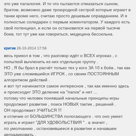
это уже паталогия. И то что пытаются отмазаться сыном,
братом, возможно даже троюродной сестрой которые играют в
танки кроме него, считаю просто дешевым оправданием. И я
полностью солидарен с первым коментатором. У каждого есть
свой потенциал, и если он остановился на первой тысяче
боев, тот тут уже как говориться, медицина бессильна.
критик
26-10-2014 17:56
весь прикол в том , что разговор идёт о ВСЕХ игроках , с
попыткой вычленить из них отдельную группу .
НО , Я бы брал в расчёт только тех у кого ЗА 10 к боёв , так как
ЭТО уже сложившийся ИГРОК , со своим ПОСТОЯННЫМ
алгоритмом действий .
и вот тут начинается самое интересное , так как именно здесь
и происходит ЭТО деление на "папок" и нет ...
потому что человек понявший начальные принципы игры
продолжает развитие , поиск НОВЫХ тактик , решений .
ОН продолжает УЧИТЬСЯ !!!
в отличие от БОЛЬШИНСТВА пологающего . что оно умеет
играть и играет "ДЛЯ УДОВОЛЬСТВИЯ " . а значит ,
по умолчанию , остановившееся в развитии и начавшее
деградировать .