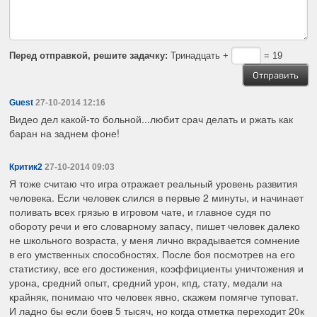
Перед отправкой, решите задачку:
Тринадцать +
= 19
Guest
27-10-2014 12:16
Видео дел какой-то больной...любит срач делать и ржать как
баран на заднем фоне!
Критик2
27-10-2014 09:03
Я тоже считаю что игра отражает реальный уровень развития
человека. Если человек слился в первые 2 минуты, и начинает
поливать всех грязью в игровом чате, и главное судя по
обороту речи и его словарному запасу, пишет человек далеко
не школьного возраста, у меня лично вкрадывается сомнение
в его умственных способностях. После боя посмотрев на его
статистику, все его достижения, коэффициенты уничтожения и
урона, средний опыт, средний урон, кпд, стату, медали на
крайняк, понимаю что человек явно, скажем помягче туповат.
И ладно бы если боев 5 тысяч, но когда отметка переходит 20к