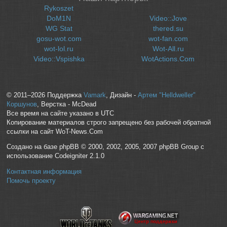
Rykoszet
DoM1N
Video::Jove
WG Stat
thered.su
gosu-wot.com
wot-fan.com
wot-lol.ru
Wot-All.ru
Video::Vspishka
WotActions.Com
© 2011–2026 Поддержка
Vamark
, Дизайн -
Артем "Helldweller"
Коршунов
, Верстка - McDead
Все время на сайте указано в UTC
Копирование материалов строго запрещено без рабочей обратной
ссылки на сайт WoT-News.Com
Создано на базе phpBB © 2000, 2002, 2005, 2007 phpBB Group с
использование Codeigniter 2.1.0
Контактная информация
Помочь проекту