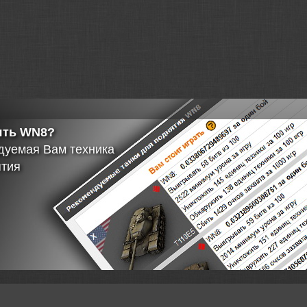
альная
а серверов