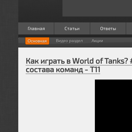
Главная
Статьи
Ответы
Видео раздел
Акции
Основная
Как играть в World of Tanks? 
состава команд - T11