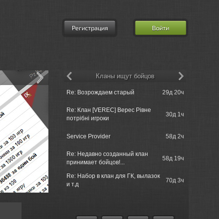
Регистрация
Войти
Кланы ищут бойцов
Grenoli =>
Re: Возрождаем старый
29д 20ч
разработч
Re: Клан [VEREC] Верес Рівне
Grenoli =>
30д 1ч
потрібні игроки
разработч
Grenoli =>
Service Provider
58д 2ч
братство
Re: Недавно созданный клан
Grenoli =>
58д 19ч
принимает бойцов!...
братство
Re: Набор в клан для ГК, вылазок
Grenoli => 
70д 3ч
и т.д
реплеями