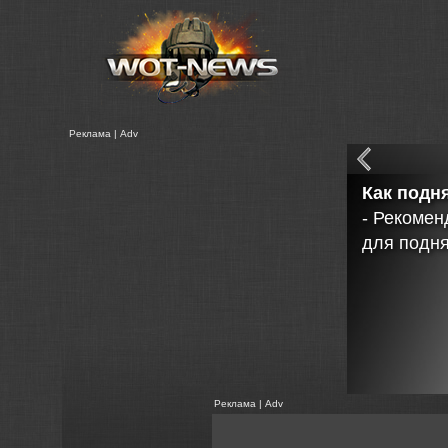
Реклама | Adv
Неофици
Статистик
Реклама | Adv