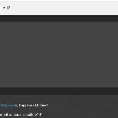
= 12
r" Коршунов
, Верстка - McDead
атной ссылки на сайт WoT-