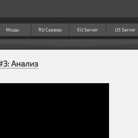
Моды
RU Сервер
EU Server
US Server
#3: Анализ