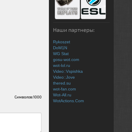
Наши партнеры:
Rykoszet
DoM1N
WG Stat
gosu-wot.com
wot-lol.ru
Video::Vspishka
Video::Jove
thered.su
wot-fan.com
Wot-All.ru
Символов:
1000
WotActions.Com