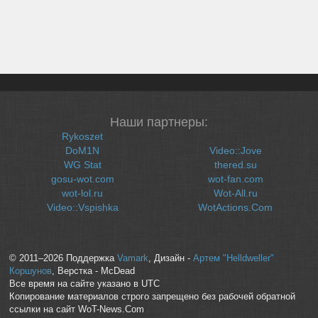
Наши партнеры:
Rykoszet
DoM1N
Video::Jove
WG Stat
thered.su
gosu-wot.com
wot-fan.com
wot-lol.ru
Wot-All.ru
Video::Vspishka
WotActions.Com
© 2011–2026 Поддержка
Vamark
, Дизайн -
Артем "Helldweller"
Коршунов
, Верстка - McDead
Все время на сайте указано в UTC
Копирование материалов строго запрещено без рабочей обратной
ссылки на сайт WoT-News.Com