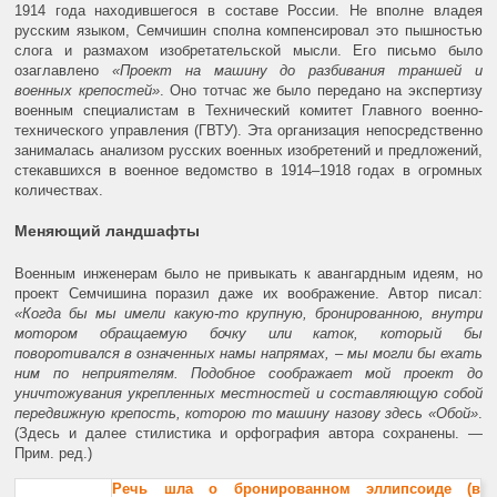
1914 года находившегося в составе России. Не вполне владея
русским языком, Семчишин сполна компенсировал это пышностью
слога и размахом изобретательской мысли. Его письмо было
озаглавлено
«Проект на машину до разбивания траншей и
военных крепостей»
. Оно тотчас же было передано на экспертизу
военным специалистам в Технический комитет Главного военно-
технического управления (ГВТУ). Эта организация непосредственно
занималась анализом русских военных изобретений и предложений,
стекавшихся в военное ведомство в 1914–1918 годах в огромных
количествах.
Меняющий ландшафты
Военным инженерам было не привыкать к авангардным идеям, но
проект Семчишина поразил даже их воображение. Автор писал:
«Когда бы мы имели какую-то крупную, бронированною, внутри
мотором обращаемую бочку или каток, который бы
поворотивался в означенных намы напрямах, – мы могли бы ехать
ним по неприятелям. Подобное соображает мой проект до
уничтожувания укрепленных местностей и составляющую собой
передвижную крепость, которою то машину назову здесь «Обой»
.
(Здесь и далее стилистика и орфография автора сохранены. —
Прим. ред.)
Речь шла о бронированном эллипсоиде (в