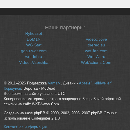
Наши партнеры:
Rykoszet
DoM1N
Video::Jove
WG Stat
thered.su
gosu-wot.com
wot-fan.com
wot-lol.ru
Wot-All.ru
Video::Vspishka
WotActions.Com
© 2011–2026 Поддержка
Vamark
, Дизайн -
Артем "Helldweller"
Коршунов
, Верстка - McDead
Все время на сайте указано в UTC
Копирование материалов строго запрещено без рабочей обратной
ссылки на сайт WoT-News.Com
Создано на базе phpBB © 2000, 2002, 2005, 2007 phpBB Group с
использование Codeigniter 2.1.0
Контактная информация