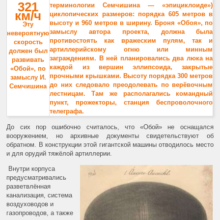
321
терминологии Семчишина — «эпициклоиде»)
км/ч
циклопических размеров: порядка 605 метров в
высоту и 960 метров в ширину. Броня «Обоя», по
Эту
замыслу автора проекта, должна была
невероятную
противостоять как вражеским пулям, так и
скорость
артиллерийскому огню или минным
должен был
заграждениям. В ней планировались два люка на
развивать
каждой из вершин эллипсоида, закрытые
«Обой», по
прочными крышками. Высоту порядка 300 метров
замыслу И.
до них следовало преодолевать по верёвочным
Семчишина
лестницам. Там же располагались командный
пункт, прожекторы, станция беспроволочного
телеграфа.
До сих пор ошибочно считалось, что «Обой» не оснащался
вооружением, но архивные документы свидетельствуют об
обратном. В конструкции этой гигантской машины отводилось место
и для орудий тяжёлой артиллерии.
Внутри корпуса
предусматривались
разветвлённая
канализация, система
воздуховодов и
газопроводов, а также