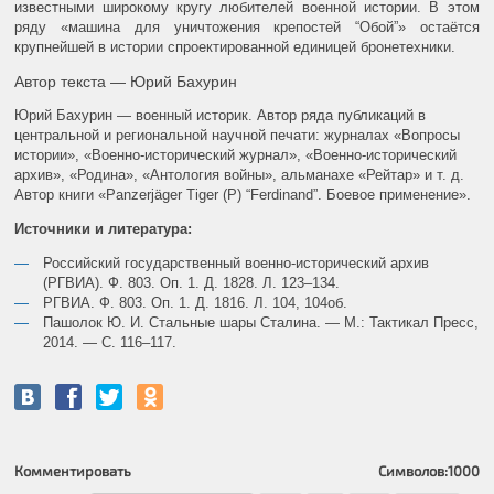
известными широкому кругу любителей военной истории. В этом
ряду «машина для уничтожения крепостей “Обой”» остаётся
крупнейшей в истории спроектированной единицей бронетехники.
Автор текста — Юрий Бахурин
Юрий Бахурин — военный историк. Автор ряда публикаций в
центральной и региональной научной печати: журналах «Вопросы
истории», «Военно-исторический журнал», «Военно-исторический
архив», «Родина», «Антология войны», альманахе «Рейтар» и т. д.
Автор книги «Panzerjäger Tiger (P) “Ferdinand”. Боевое применение».
Источники и литература:
Российский государственный военно-исторический архив
(РГВИА). Ф. 803. Оп. 1. Д. 1828. Л. 123–134.
РГВИА. Ф. 803. Оп. 1. Д. 1816. Л. 104, 104об.
Пашолок Ю. И. Стальные шары Сталина. — М.: Тактикал Пресс,
2014. — С. 116–117.
Комментировать
Символов:
1000