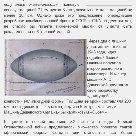
получилась окаменелость».
Тканевую
основу толщиной 71 см нужно было уложить на сталь толщиной не
менее 10 см. Однако даже это предложение, опередившее
разработки комбинированной брони в СССР и США на десятки лет,
не спасло бы гиганта инженерной мысли от участи быть
раздавленным собственной массой.
Через два с лишним
десятилетия, в июле
1943 года, идея
подобной боевой
машины получила
второе рождение в
миниатюре. Инженер-
механик А. С.
Дашевский предлагал
свою разработку
«движущейся
крепости» эллипсоидной формы. Толщина её брони составляла 200
мм, а вот диаметр — 2,5 метра, и длина 5 метров максимум.
Машина Дашевского была как бы карликовым «Обоем».
В целом в первой половине ХХ века и в годы Великой
Отечественной войны предлагалось множество проектов танков
сферической формы. Сегодня они становятся всё более