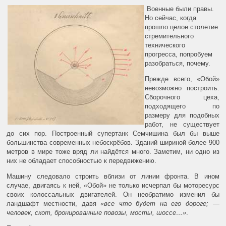
Военные были правы.
Но сейчас, когда
прошло целое столетие
стремительного
технического
прогресса, попробуем
разобраться, почему.
Прежде всего, «Обой»
невозможно построить.
Сборочного цеха,
подходящего по
размеру для подобных
работ, не существует
до сих пор. Построенный супертанк Семчишина был бы выше
большинства современных небоскрёбов. Зданий шириной более 900
метров в мире тоже вряд ли найдётся много. Заметим, ни одно из
них не обладает способностью к передвижению.
Машину следовало строить вблизи от линии фронта. В ином
случае, двигаясь к ней, «Обой» не только исчерпал бы моторесурс
своих колоссальных двигателей. Он необратимо изменил бы
ландшафт местности, давя
«все что будет на его дороге; —
человек, скот, бронированные повозы, мосты, шоссе…»
.