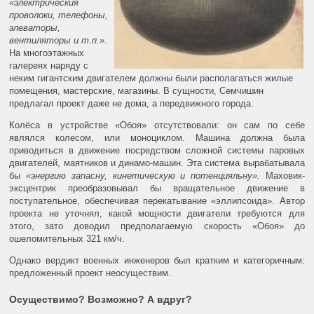
«электрическия
проволоки, телефоны,
элеваторы,
вентиляторы и т.п.»
.
На многоэтажных
галереях наряду с
неким гигантским двигателем должны были располагаться жилые
помещения, мастерские, магазины. В сущности, Семчишин
предлагал проект даже не дома, а передвижного города.
Колёса в устройстве «Обоя» отсутствовали: он сам по себе
являлся колесом, или моноциклом. Машина должна была
приводиться в движение посредством сложной системы паровых
двигателей, маятников и динамо-машин. Эта система вырабатывала
бы
«энергию запасну, кинетическую и потенцияльну».
Маховик-
эксцентрик преобразовывал бы вращательное движение в
поступательное, обеспечивая перекатывание «эллипсоида». Автор
проекта не уточнял, какой мощности двигатели требуются для
этого, зато доводил предполагаемую скорость «Обоя» до
ошеломительных 321 км/ч.
Однако вердикт военных инженеров был кратким и категоричным:
предложенный проект неосуществим.
Осуществимо? Возможно? А вдруг?