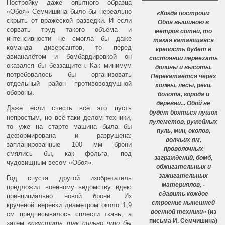
Постройку даже опытного образца
«Обоя» Семчишина было бы нереально
«Когда построим
скрыть от вражеской разведки. И если
Обоя вышиною в
сорвать труд такого объёма и
метров сотни, то
интенсивности не смогла бы даже
такая катающаяся
команда диверсантов, то перед
крепость будет в
авианалётом и бомбардировкой он
состоянии переехать
оказался бы беззащитен. Как минимум
долины и высоты.
потребовалось бы организовать
Перекатается через
отдельный район противовоздушной
холмы, лесы, реки,
обороны.
болота, города и
деревни... Обой не
Даже если счесть всё это пусть
будет бояться пушок
непростым, но всё-таки делом техники,
пулеметов, ружейных
то уже на старте машина была бы
пуль, мин, окопов,
деформирована и разрушена:
волчьих ям,
запланированные 100 мм брони
проволочных
смялись бы, как фольга, под
заграждений, бомб,
чудовищным весом «Обоя».
обжигательных и
зажигательных
Год спустя другой изобретатель
материялов, -
предложил военному ведомству идею
сдавить кождое
принципиально новой брони. Из
строение нынешней
кручёной верёвки диаметром около 1,9
военной техники»
(из
см предписывалось сплести ткань, а
письма И. Семчишина)
затем
«сгустить так сильно что бы