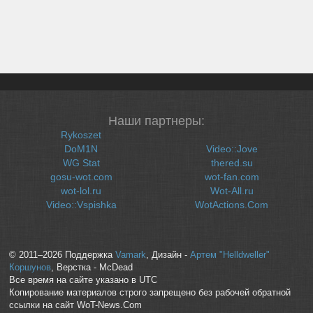
Наши партнеры:
Rykoszet
DoM1N
Video::Jove
WG Stat
thered.su
gosu-wot.com
wot-fan.com
wot-lol.ru
Wot-All.ru
Video::Vspishka
WotActions.Com
© 2011–2026 Поддержка
Vamark
, Дизайн -
Артем "Helldweller"
Коршунов
, Верстка - McDead
Все время на сайте указано в UTC
Копирование материалов строго запрещено без рабочей обратной
ссылки на сайт WoT-News.Com