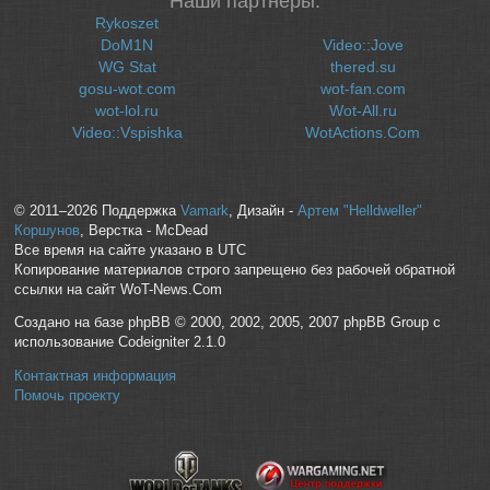
Наши партнеры:
Rykoszet
DoM1N
Video::Jove
WG Stat
thered.su
gosu-wot.com
wot-fan.com
wot-lol.ru
Wot-All.ru
Video::Vspishka
WotActions.Com
© 2011–2026 Поддержка
Vamark
, Дизайн -
Артем "Helldweller"
Коршунов
, Верстка - McDead
Все время на сайте указано в UTC
Копирование материалов строго запрещено без рабочей обратной
ссылки на сайт WoT-News.Com
Создано на базе phpBB © 2000, 2002, 2005, 2007 phpBB Group с
использование Codeigniter 2.1.0
Контактная информация
Помочь проекту